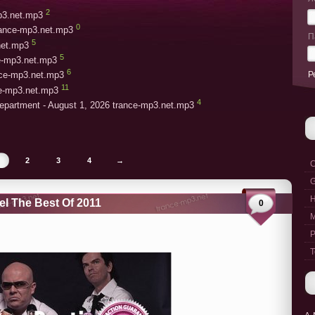
2
mp3.net.mp3
0
rance-mp3.net.mp3
П
5
net.mp3
5
ce-mp3.net.mp3
6
Р
ce-mp3.net.mp3
11
ce-mp3.net.mp3
4
epartment - August 1, 2026 trance-mp3.net.mp3
2
3
4
→
C
G
el The Best Of 2011
0
M
P
T