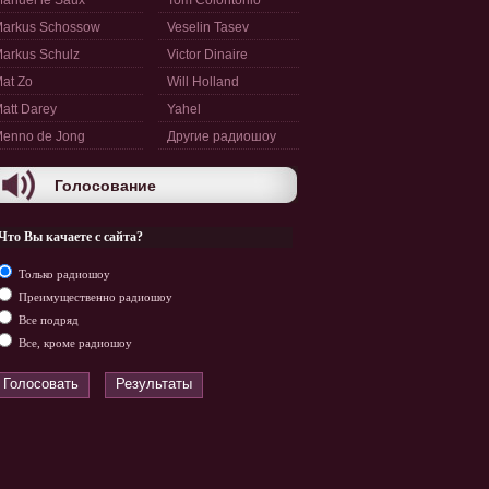
anuel le Saux
Tom Colontonio
arkus Schossow
Veselin Tasev
arkus Schulz
Victor Dinaire
at Zo
Will Holland
att Darey
Yahel
enno de Jong
Другие радиошоу
Голосование
Что Вы качаете с сайта?
Только радиошоу
Преимущественно радиошоу
Все подряд
Все, кроме радиошоу
Голосовать
Результаты