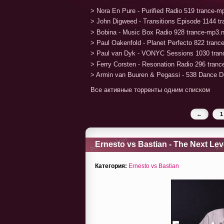
> Nora En Pure - Purified Radio 519 trance-
> John Digweed - Transitions Episode 1144 t
> Bobina - Music Box Radio 928 trance-mp3.
> Paul Oakenfold - Planet Perfecto 822 tran
> Paul van Dyk - VONYC Sessions 1030 tran
> Ferry Corsten - Resonation Radio 296 tran
> Armin van Buuren & Pegassi - 538 Dance D
Все активные торренты одним списком
←
1
Ernesto vs Bastian - The Next Lev
Категория:
Ernesto vs Bastian