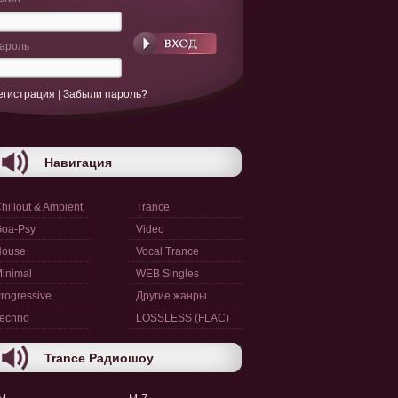
ароль
егистрация
|
Забыли пароль?
Навигация
hillout & Ambient
Trance
oa-Psy
Video
House
Vocal Trance
inimal
WEB Singles
rogressive
Другие жанры
echno
LOSSLESS (FLAC)
Trance Радиошоу