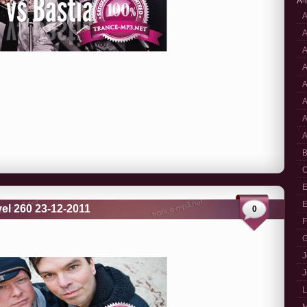
A-
A
A
A
A
A
A
A
A
B
C
E
E
el 260 23-12-2011
0
F
G
J
J
L