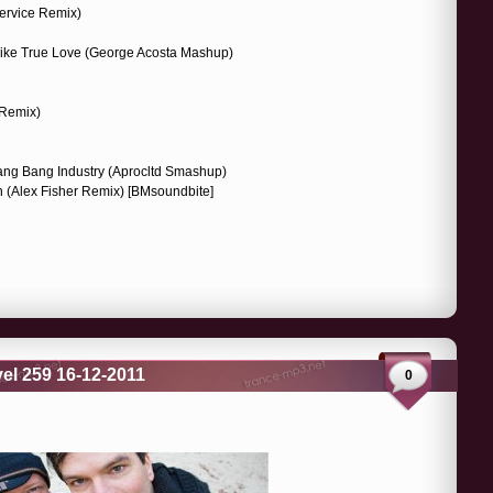
Service Remix)
Like True Love (George Acosta Mashup)
 Remix)
 Bang Bang Industry (Aprocltd Smashup)
n (Alex Fisher Remix) [BMsoundbite]
el 259 16-12-2011
0