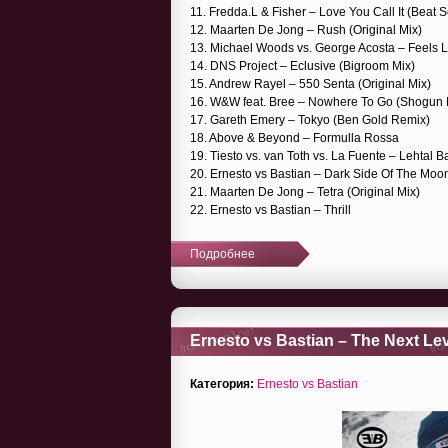
11. Fredda.L & Fisher – Love You Call It (Beat 
12. Maarten De Jong – Rush (Original Mix)
13. Michael Woods vs. George Acosta – Feels 
14. DNS Project – Eclusive (Bigroom Mix)
15. Andrew Rayel – 550 Senta (Original Mix)
16. W&W feat. Bree – Nowhere To Go (Shogun
17. Gareth Emery – Tokyo (Ben Gold Remix)
18. Above & Beyond – Formulla Rossa
19. Tiesto vs. van Toth vs. La Fuente – Lehtal
20. Ernesto vs Bastian – Dark Side Of The Moo
21. Maarten De Jong – Tetra (Original Mix)
22. Ernesto vs Bastian – Thrill
Подробнее
Ernesto vs Bastian – The Next Lev
Категория:
Ernesto vs Bastian