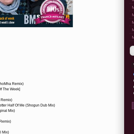
M
M
M
M
M
M
(KhoMha Remix)
 Of The Week]
s Remix)
etter Half Of Me (Shogun Dub Mix)
ginal Mix)
 Remix)
l Mix)