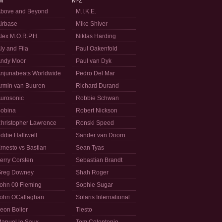
M
M-Z
bove and Beyond
M.I.K.E.
irbase
Mike Shiver
lex M.O.R.P.H.
Niklas Harding
ly and Fila
Paul Oakenfold
ndy Moor
Paul van Dyk
njunabeats Worldwide
Pedro Del Mar
rmin van Buuren
Richard Durand
urosonic
Robbie Schwan
obina
Robert Nickson
hristopher Lawrence
Ronski Speed
ddie Halliwell
Sander van Doorn
rnesto vs Bastian
Sean Tyas
erry Corsten
Sebastian Brandt
reg Downey
Shah Roger
ohn 00 Fleming
Sophie Sugar
ohn OCallaghan
Solaris International
eon Bolier
Tiesto