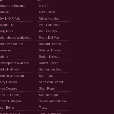
M
M-Z
bove and Beyond
M.I.K.E.
irbase
Mike Shiver
lex M.O.R.P.H.
Niklas Harding
ly and Fila
Paul Oakenfold
ndy Moor
Paul van Dyk
njunabeats Worldwide
Pedro Del Mar
rmin van Buuren
Richard Durand
urosonic
Robbie Schwan
obina
Robert Nickson
hristopher Lawrence
Ronski Speed
ddie Halliwell
Sander van Doorn
rnesto vs Bastian
Sean Tyas
erry Corsten
Sebastian Brandt
reg Downey
Shah Roger
ohn 00 Fleming
Sophie Sugar
ohn OCallaghan
Solaris International
eon Bolier
Tiesto