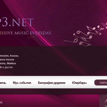
ressive, house,
rance house
esto, Markus
yk
и другие.
вязь
Муз. события
Биографии диджеев
Юзербары
ы:
Л