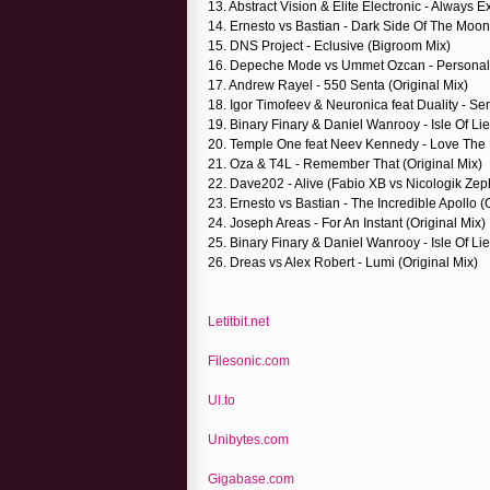
13. Abstract Vision & Elite Electronic - Always Ex
14. Ernesto vs Bastian - Dark Side Of The Moon
15. DNS Project - Eclusive (Bigroom Mix)
16. Depeche Mode vs Ummet Ozcan - Personal
17. Andrew Rayel - 550 Senta (Original Mix)
18. Igor Timofeev & Neuronica feat Duality - Se
19. Binary Finary & Daniel Wanrooy - Isle Of L
20. Temple One feat Neev Kennedy - Love The 
21. Oza & T4L - Remember That (Original Mix)
22. Dave202 - Alive (Fabio XB vs Nicologik Ze
23. Ernesto vs Bastian - The Incredible Apollo (
24. Joseph Areas - For An Instant (Original Mix)
25. Binary Finary & Daniel Wanrooy - Isle Of L
26. Dreas vs Alex Robert - Lumi (Original Mix)
Letitbit.net
Filesonic.com
Ul.to
Unibytes.com
Gigabase.com