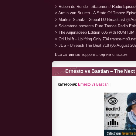
> Ruben de Ronde - Statement! Radio Episod
> Armin van Buuren - A State Of Trance Epis
> Markus Schulz - Global DJ Broadcast (6 Au
> Solarstone presents Pure Trance Radio Ep
> The Anjunadeep Edition 606 with RUMTUM 
> Ori Uplift - Uplifting Only 704 trance-mp3.n
> JES - Unleash The Beat 718 (06 August 20
Все активные торренты одним списком
Ernesto vs Bastian – The Next
Категория:
Ernesto vs Bastian
|