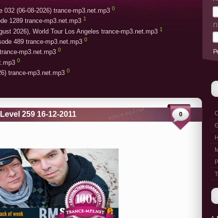
0
e 032 (06-08-2026) trance-mp3.net.mp3
1
ode 1289 trance-mp3.net.mp3
П
1
gust 2026), World Tour Los Angeles trance-mp3.net.mp3
0
isode 489 trance-mp3.net.mp3
0
Р
trance-mp3.net.mp3
0
et.mp3
0
26) trance-mp3.net.mp3
 Level 259 16-12-2011
C
0
G
M
P
T