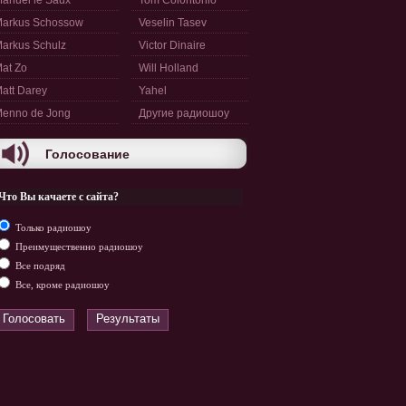
anuel le Saux
Tom Colontonio
arkus Schossow
Veselin Tasev
arkus Schulz
Victor Dinaire
at Zo
Will Holland
att Darey
Yahel
enno de Jong
Другие радиошоу
Голосование
Что Вы качаете с сайта?
Только радиошоу
Преимущественно радиошоу
Все подряд
Все, кроме радиошоу
Голосовать
Результаты