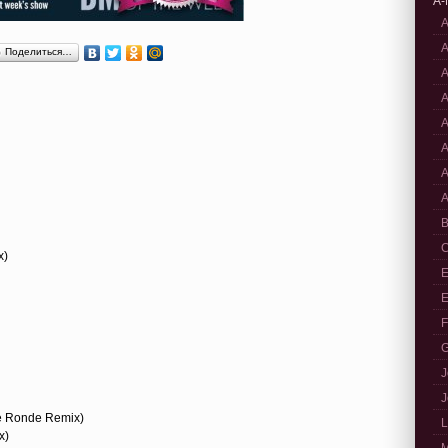
A-
A
A
Поделиться…
A
A
A
A
A
A
B
C
x)
E
E
F
G
J
J
De Ronde Remix)
L
x)