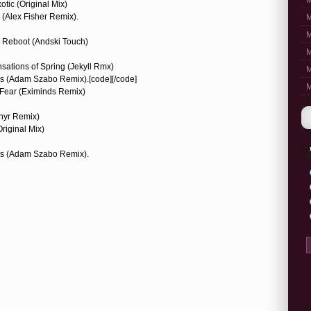
M
otic (Original Mix)
 (Alex Fisher Remix).
M
M
 Reboot (Andski Touch)
M
nsations of Spring (Jekyll Rmx)
M
ies (Adam Szabo Remix).[code][/code]
M
Fear (Eximinds Remix)
phyr Remix)
Original Mix)
ies (Adam Szabo Remix).