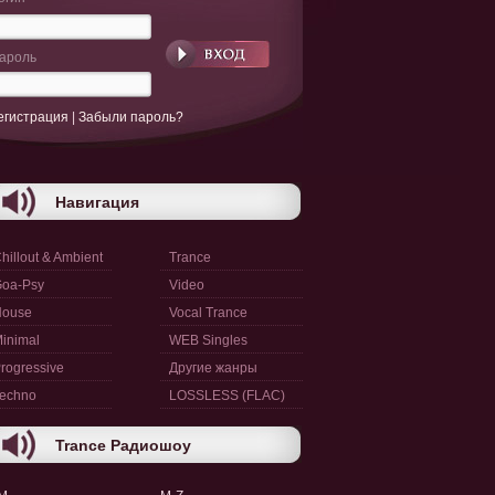
ароль
егистрация
|
Забыли пароль?
Навигация
hillout & Ambient
Trance
oa-Psy
Video
House
Vocal Trance
inimal
WEB Singles
rogressive
Другие жанры
echno
LOSSLESS (FLAC)
Trance Радиошоу