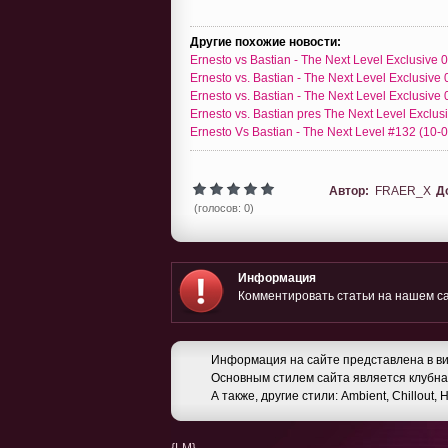
Другие похожие новости:
Ernesto vs Bastian - The Next Level Exclusive
Ernesto vs. Bastian - The Next Level Exclusive
Ernesto vs. Bastian - The Next Level Exclusive
Ernesto vs. Bastian pres The Next Level Exclu
Ernesto Vs Bastian - The Next Level #132 (10-
Автор:
FRAER_X
Д
(голосов: 0)
Информация
Комментировать статьи на нашем са
Информация на сайте представлена в ви
Основным стилем сайта является клубная
А также, другие стили: Ambient, Chillout,
{LM}