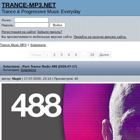
TRANCE-MP3.NET
Trance & Progressive Music Everyday
Логин:
Пароль:
Регистрация на сайте!
Забыли пароль?
Вы просматриваете мобильную версию сайта.
Перейти на полную версию сайта.
Trance Music MP3
»
Solarstone
Назад
1
2
3
4
5
...
29
Далее
Solarstone - Pure Trance Radio 488 (2026-07-17)
Категория:
Solarstone
автор:
Magik
| 17-07-2026, 23:14 | Просмотров: 40