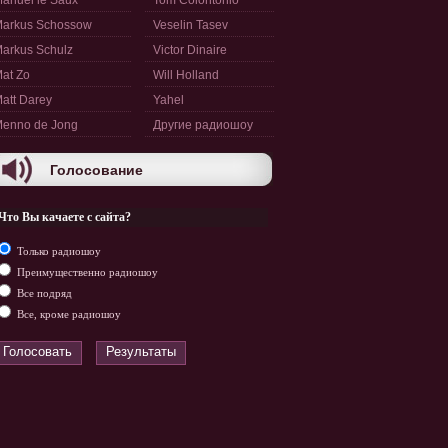
anuel le Saux
Tom Colontonio
arkus Schossow
Veselin Tasev
arkus Schulz
Victor Dinaire
at Zo
Will Holland
att Darey
Yahel
enno de Jong
Другие радиошоу
Голосование
Что Вы качаете с сайта?
Только радиошоу
Преимущественно радиошоу
Все подряд
Все, кроме радиошоу
Голосовать
Результаты