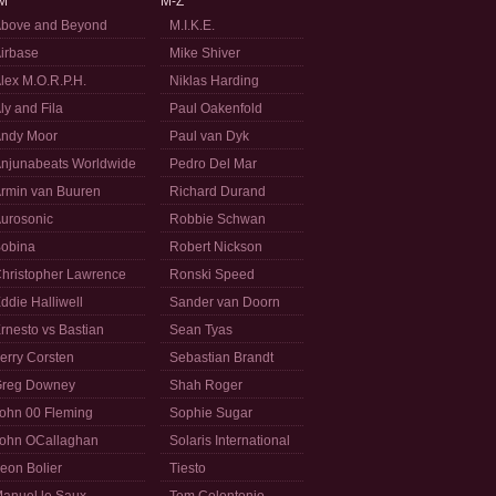
M
M-Z
bove and Beyond
M.I.K.E.
irbase
Mike Shiver
lex M.O.R.P.H.
Niklas Harding
ly and Fila
Paul Oakenfold
ndy Moor
Paul van Dyk
njunabeats Worldwide
Pedro Del Mar
rmin van Buuren
Richard Durand
urosonic
Robbie Schwan
obina
Robert Nickson
hristopher Lawrence
Ronski Speed
ddie Halliwell
Sander van Doorn
rnesto vs Bastian
Sean Tyas
erry Corsten
Sebastian Brandt
reg Downey
Shah Roger
ohn 00 Fleming
Sophie Sugar
ohn OCallaghan
Solaris International
eon Bolier
Tiesto