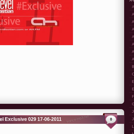
A-
A
A
A
A
A
A
A
A
B
C
E
E
F
G
J
el Exclusive 029 17-06-2011
J
0
L