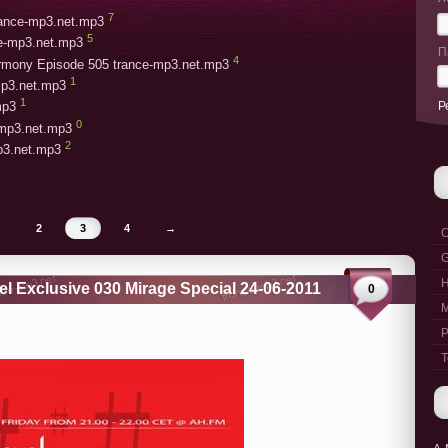
7
trance-mp3.net.mp3
5
ce-mp3.net.mp3
П
4
armony Episode 505 trance-mp3.net.mp3
1
mp3.net.mp3
1
Р
mp3
0
-mp3.net.mp3
2
mp3.net.mp3
2
3
4
→
C
G
el Exclusive 030 Mirage Special 24-06-2011
0
M
P
T