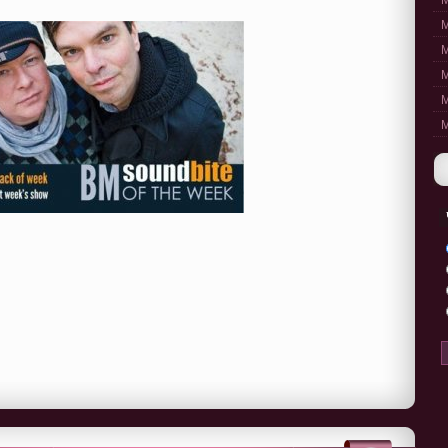
M
M
M
M
M
M