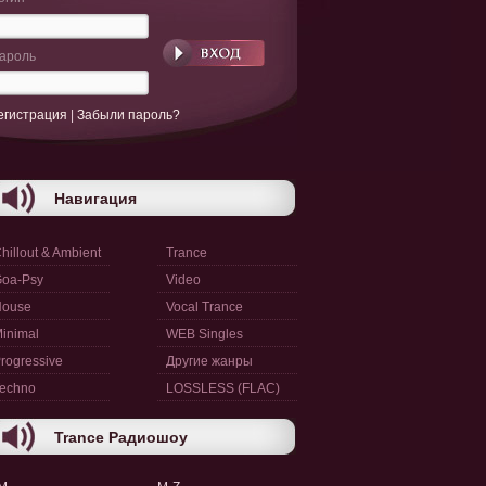
ароль
егистрация
|
Забыли пароль?
Навигация
hillout & Ambient
Trance
oa-Psy
Video
House
Vocal Trance
inimal
WEB Singles
rogressive
Другие жанры
echno
LOSSLESS (FLAC)
Trance Радиошоу