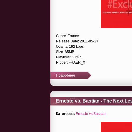
Genre: Trance
Release Date: 2011-05-27
Quality: 192 kbps
Size: 85MB
Playtime: 60min
Ripper: FRAER_X
Подробнее
Ernesto vs. Bastian - The Next Lev
Категория:
Ernesto vs Bastian