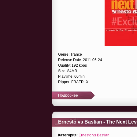
Genre: Trance
Release Date: 2011-06-24
Quality: 192 kbps
Size: 84MB
Playtime: 60min
Ripper: FRAER_X
Подробнее
Ernesto vs Bastian - The Next Lev
Категория:
Ernesto vs Bastian