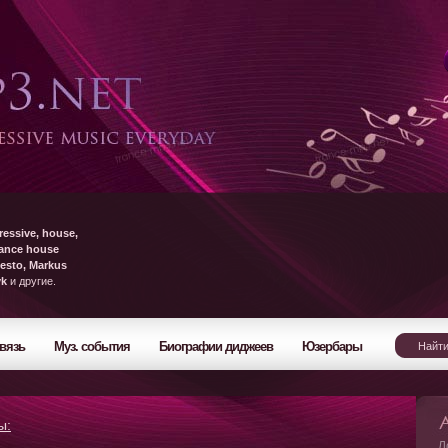
ressive, house,
rance house
esto, Markus
yk
и другие.
вязь
Муз. события
Биографии диджеев
Юзербары
ы:
Л