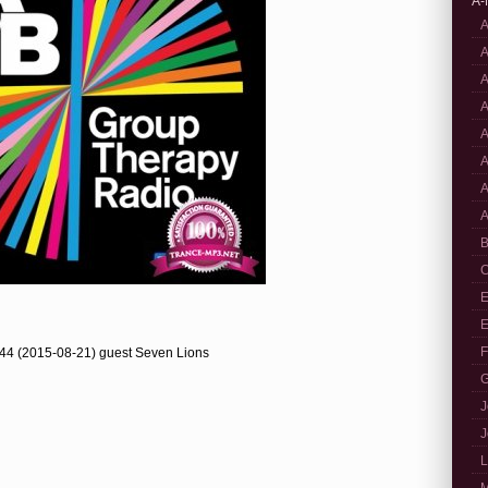
A-
A
A
A
A
A
A
A
A
B
C
E
E
F
4 (2015-08-21) guest Seven Lions
G
J
J
L