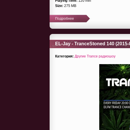
Playing Time:
120 min
Size:
275 MB
Подробнее
EL-Jay - TranceStoned 140 (2015-
Категория:
Другие Trance радиошоу