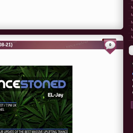
M
M
M
M
M
M
08-21)
0