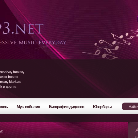
ressive, house,
rance house
esto, Markus
yk
и другие.
вязь
Муз. события
Биографии диджеев
Юзербары
ы:
Л