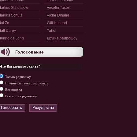
anuel le Saux
Tom Colontonio
arkus Schossow
Veselin Tasev
arkus Schulz
Victor Dinaire
at Zo
Will Holland
att Darey
Yahel
enno de Jong
Другие радиошоу
Голосование
Что Вы качаете с сайта?
Только радиошоу
Преимущественно радиошоу
Все подряд
Все, кроме радиошоу
Голосовать
Результаты