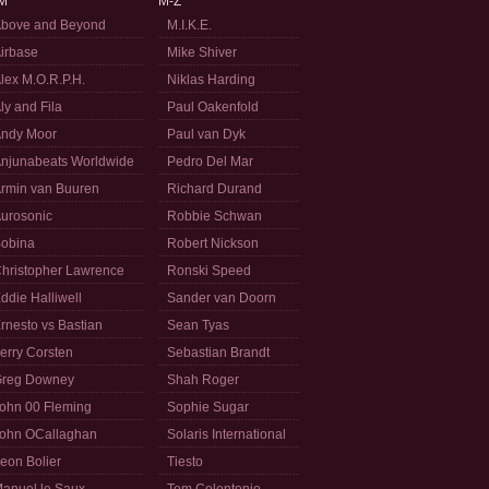
M
M-Z
bove and Beyond
M.I.K.E.
irbase
Mike Shiver
lex M.O.R.P.H.
Niklas Harding
ly and Fila
Paul Oakenfold
ndy Moor
Paul van Dyk
njunabeats Worldwide
Pedro Del Mar
rmin van Buuren
Richard Durand
urosonic
Robbie Schwan
obina
Robert Nickson
hristopher Lawrence
Ronski Speed
ddie Halliwell
Sander van Doorn
rnesto vs Bastian
Sean Tyas
erry Corsten
Sebastian Brandt
reg Downey
Shah Roger
ohn 00 Fleming
Sophie Sugar
ohn OCallaghan
Solaris International
eon Bolier
Tiesto