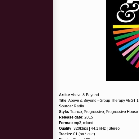
Artist:
Above & Beyond
Title:
Above & Beyond - Group Therapy ABGT 14
Source:
Radio
Style:
Trance, Progressive, Progressive House
Release date:
2015
Format:
mp3, mixed
Quality:
320kbps | 44.1 kHz | Stereo
Tracks:
01 (no *.cue)