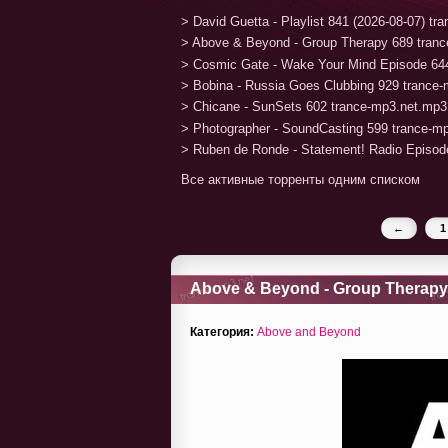
> David Guetta - Playlist 841 (2026-08-07) t
> Above & Beyond - Group Therapy 689 tran
> Cosmic Gate - Wake Your Mind Episode 64
> Bobina - Russia Goes Clubbing 929 trance
> Chicane - SunSets 602 trance-mp3.net.mp3
> Photographer - SoundCasting 599 trance-m
> Ruben de Ronde - Statement! Radio Episod
Все активные торренты одним списком
←
1
Above & Beyond - Group Therapy 
Категория:
Above and Beyond