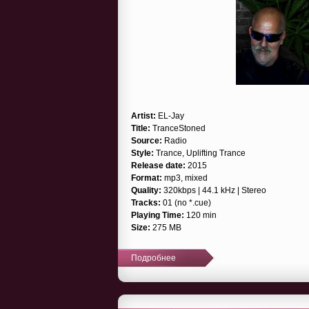
Artist:
EL-Jay
Title:
TranceStoned
Source:
Radio
Style:
Trance, Uplifting Trance
Release date:
2015
Format:
mp3, mixed
Quality:
320kbps | 44.1 kHz | Stereo
Tracks:
01 (no *.cue)
Playing Time:
120 min
Size:
275 MB
Подробнее