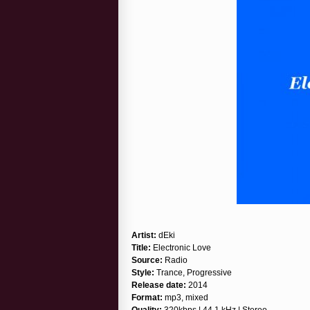
Artist:
dEki
Title:
Electronic Love
Source:
Radio
Style:
Trance, Progressive
Release date:
2014
Format:
mp3, mixed
Quality:
320kbps | 44.1 kHz | Stereo