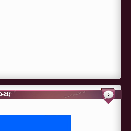
8-21)
0