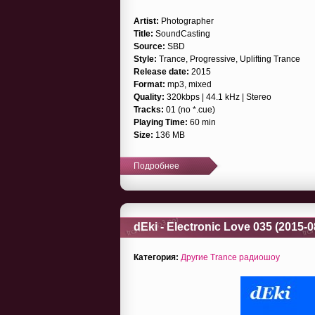
Artist:
Photographer
Title:
SoundCasting
Source:
SBD
Style:
Trance, Progressive, Uplifting Trance
Release date:
2015
Format:
mp3, mixed
Quality:
320kbps | 44.1 kHz | Stereo
Tracks:
01 (no *.cue)
Playing Time:
60 min
Size:
136 MB
Подробнее
dEki - Electronic Love 035 (2015-0
Категория:
Другие Trance радиошоу