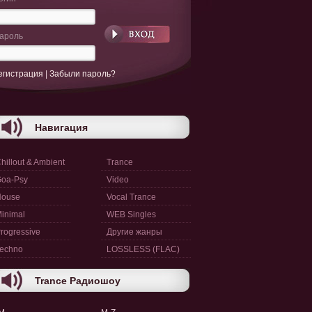
ароль
егистрация
|
Забыли пароль?
Навигация
hillout & Ambient
Trance
oa-Psy
Video
House
Vocal Trance
inimal
WEB Singles
rogressive
Другие жанры
echno
LOSSLESS (FLAC)
Trance Радиошоу