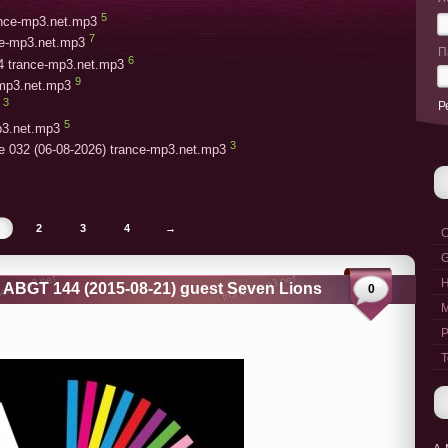
5
rance-mp3.net.mp3
7
ce-mp3.net.mp3
П
6
4 trance-mp3.net.mp3
9
-mp3.net.mp3
3
Р
5
p3.net.mp3
3
e 032 (06-08-2026) trance-mp3.net.mp3
2
3
4
→
C
G
ABGT 144 (2015-08-21) guest Seven Lions
0
M
P
T