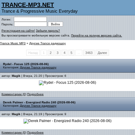
TRANCE-MP3.NET
Trance & Progressive Music Everyday
Логин:
Пароль:
Регистрация на сайте!
Забыли пароль?
Вы просматриваете мобильную версию сайта.
Перейти на полную версию сайта.
Trance Music MP3
»
Другие Trance радиошоу
Назад
1
2
3
4
5
...
3463
Далее
Rydel - Focus 125 (2026-08-06)
Категория:
Другие Trance радиошоу
автор:
Magik
| Вчера, 21:20 | Просмотров: 6
Комментарии (0)
Подробнее
Derek Palmer - Energized Radio 240 (2026-08-06)
Категория:
Другие Trance радиошоу
автор:
Magik
| Вчера, 21:19 | Просмотров: 9
Комментарии (0)
Подробнее