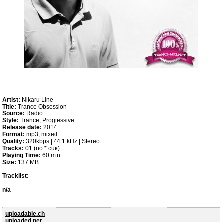
Artist:
Nikaru Line
Title:
Trance Obsession
Source:
Radio
Style:
Trance, Progressive
Release date:
2014
Format:
mp3, mixed
Quality:
320kbps | 44.1 kHz | Stereo
Tracks:
01 (no *.cue)
Playing Time:
60 min
Size:
137 MB
Tracklist:
n/a
uploadable.ch
uploaded.net