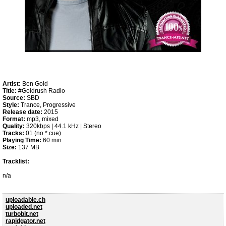
Artist:
Ben Gold
Title:
#Goldrush Radio
Source:
SBD
Style:
Trance, Progressive
Release date:
2015
Format:
mp3, mixed
Quality:
320kbps | 44.1 kHz | Stereo
Tracks:
01 (no *.cue)
Playing Time:
60 min
Size:
137 MB
Tracklist:
n/a
uploadable.ch
uploaded.net
turbobit.net
rapidgator.net