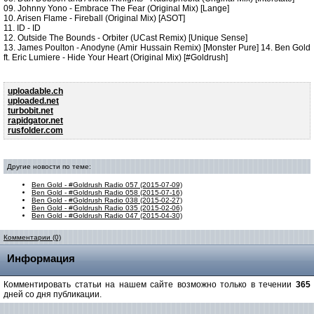
09. Johnny Yono - Embrace The Fear (Original Mix) [Lange]
10. Arisen Flame - Fireball (Original Mix) [ASOT]
11. ID - ID
12. Outside The Bounds - Orbiter (UCast Remix) [Unique Sense]
13. James Poulton - Anodyne (Amir Hussain Remix) [Monster Pure] 14. Ben Gold
ft. Eric Lumiere - Hide Your Heart (Original Mix) [#Goldrush]
uploadable.ch
uploaded.net
turbobit.net
rapidgator.net
rusfolder.com
Другие новости по теме:
Ben Gold - #Goldrush Radio 057 (2015-07-09)
Ben Gold - #Goldrush Radio 058 (2015-07-16)
Ben Gold - #Goldrush Radio 038 (2015-02-27)
Ben Gold - #Goldrush Radio 035 (2015-02-06)
Ben Gold - #Goldrush Radio 047 (2015-04-30)
Комментарии (0)
Информация
Комментировать статьи на нашем сайте возможно только в течении
365
дней со дня публикации.