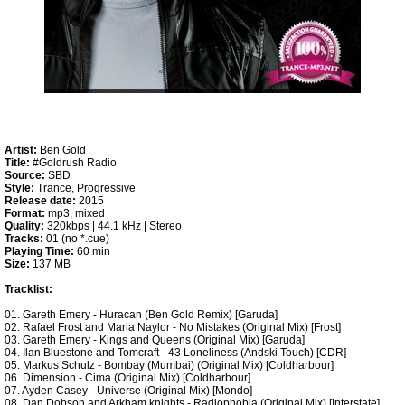
Artist:
Ben Gold
Title:
#Goldrush Radio
Source:
SBD
Style:
Trance, Progressive
Release date:
2015
Format:
mp3, mixed
Quality:
320kbps | 44.1 kHz | Stereo
Tracks:
01 (no *.cue)
Playing Time:
60 min
Size:
137 MB
Tracklist:
01. Gareth Emery - Huracan (Ben Gold Remix) [Garuda]
02. Rafael Frost and Maria Naylor - No Mistakes (Original Mix) [Frost]
03. Gareth Emery - Kings and Queens (Original Mix) [Garuda]
04. Ilan Bluestone and Tomcraft - 43 Loneliness (Andski Touch) [CDR]
05. Markus Schulz - Bombay (Mumbai) (Original Mix) [Coldharbour]
06. Dimension - Cima (Original Mix) [Coldharbour]
07. Ayden Casey - Universe (Original Mix) [Mondo]
08. Dan Dobson and Arkham knights - Radiophobia (Original Mix) [Interstate]