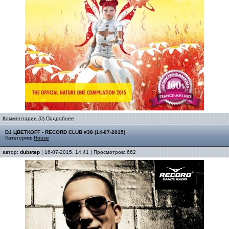
Комментарии (0)
Подробнее
DJ ЦВЕТКОFF - RECORD CLUB #38 (14-07-2015)
Категория:
House
автор:
dubstep
| 16-07-2015, 14:41 | Просмотров: 662