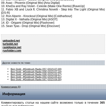
09. Avao - Phoenix (Original Mix) [Aria Digital]
10. KheDa and Ray Violet - Celeste (Make One Remix) [RaveUp]
11. Fabio XB and Liuck ft. Christina Novelli - Step Into The Light (Original Mix)
[DS-R]
12. Ron Alperin - Knockout (Original Mix) [Coldharbour]
13. Digital X - Valhalla (Original Mix) [ASOT]
14. ID - Origami (Original Mix) [Flashover]
15. Sean Tyas - Drop (Original Mix) [Discover]
uploaded.net
turbobit.net
rapidgator.net
rusfolder.com
Другие новости по теме:
Ben Gold - #Goldrush Radio 057 (2015-07-09)
Ben Gold - #Goldrush Radio 058 (2015-07-16)
Ben Gold - #Goldrush Radio 038 (2015-02-27)
Ben Gold - #Goldrush Radio 050 (2015-05-21)
Ben Gold - #Goldrush Radio 047 (2015-04-30)
Комментарии (0)
Информация
Комментировать статьи на нашем сайте возможно только в течении
365