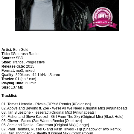
Artist:
Ben Gold
Title:
#Goldrush Radio
Source:
SBD
Style:
Trance, Progressive
Release date:
2015
Format:
mp3, mixed
Quality:
320kbps | 44.1 kHz | Stereo
Tracks:
01 (no *.cue)
Playing Time:
60 min
Size:
137 MB
Tracklist:
01. Tomas Heredia - Rivals (DRYM Remix) [#Goldrush]
02. Above and Beyond ft. Zoe - We're All We Need (Original Mix) [Anjunabeats]
03. Ilan Bluestone - Tesseract (Original Mix) [Anjunabeats]
04. Fisher and Steve Kaetzel - Girl From The Sky (Original Mix) [Black Hole]
05. Glover - Faces (Zac Waters Remix) [OneLove]
06. Ariel and Danilo - Gardream (Original Mix) [Lange]
07. Paul Thomas, Russel G and Kash Trivedi - Fiji (Shadow of Two Remix)
08. Dan Thompson - Stealth (Original Mix) [Coldharbour]