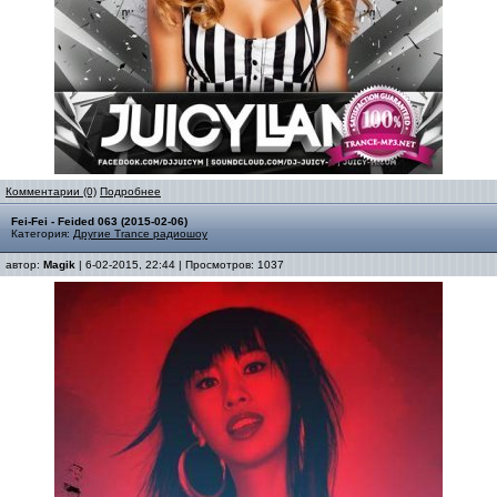
Комментарии (0)
Подробнее
Fei-Fei - Feided 063 (2015-02-06)
Категория:
Другие Trance радиошоу
автор:
Magik
| 6-02-2015, 22:44 | Просмотров: 1037