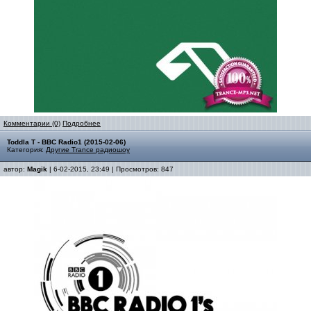
Комментарии (0)
Подробнее
Toddla T - BBC Radio1 (2015-02-06)
Категория:
Другие Trance радиошоу
автор:
Magik
| 6-02-2015, 23:49 | Просмотров: 847