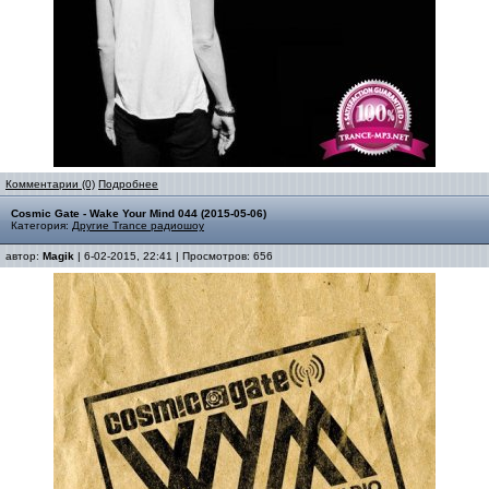
Комментарии (0)
Подробнее
Cosmic Gate - Wake Your Mind 044 (2015-05-06)
Категория:
Другие Trance радиошоу
автор:
Magik
| 6-02-2015, 22:41 | Просмотров: 656