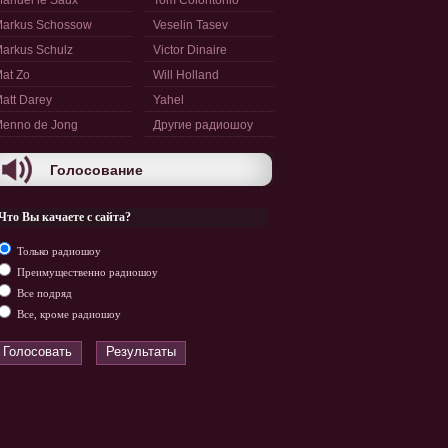
anuel le Saux
Tom Colontonio
arkus Schossow
Veselin Tasev
arkus Schulz
Victor Dinaire
at Zo
Will Holland
att Darey
Yahel
enno de Jong
Другие радиошоу
Голосование
Что Вы качаете с сайта?
Только радиошоу
Преимущественно радиошоу
Все подряд
Все, кроме радиошоу
Голосовать
Результаты