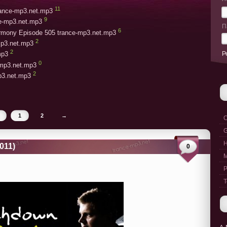
11
trance-mp3.net.mp3
9
ce-mp3.net.mp3
П
6
armony Episode 505 trance-mp3.net.mp3
2
mp3.net.mp3
2
Р
mp3
0
-mp3.net.mp3
2
mp3.net.mp3
1
2
→
C
G
011)
0
M
P
T