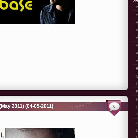
A-
A
A
A
A
A
A
A
A
B
C
E
E
F
May 2011) (04-05-2011)
0
G
J
J
L