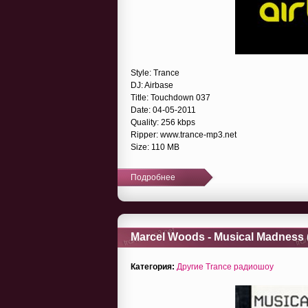
Style: Trance
DJ: Airbase
Title: Touchdown 037
Date: 04-05-2011
Quality: 256 kbps
Ripper: www.trance-mp3.net
Size: 110 MB
Подробнее
Marcel Woods - Musical Madness (
Категория:
Другие Trance радиошоу