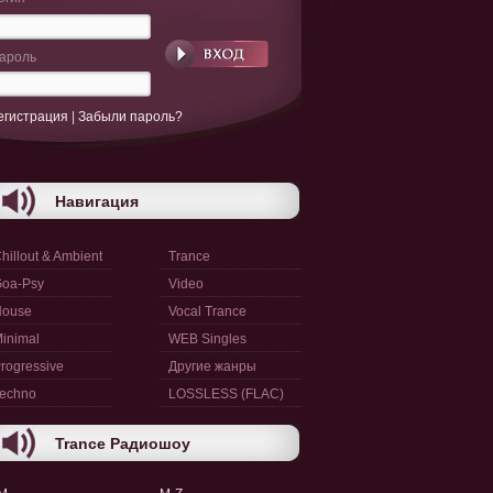
ароль
егистрация
|
Забыли пароль?
Навигация
hillout & Ambient
Trance
oa-Psy
Video
House
Vocal Trance
inimal
WEB Singles
rogressive
Другие жанры
echno
LOSSLESS (FLAC)
Trance Радиошоу