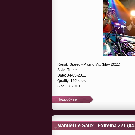
Ronski Speed - Promo Mix (May 2011)
Style: Trance
Date: 04-05-2011
Quality: 192 kbps
Size: ~ 87 MB
Подробнее
Manuel Le Saux - Extrema 221 (04