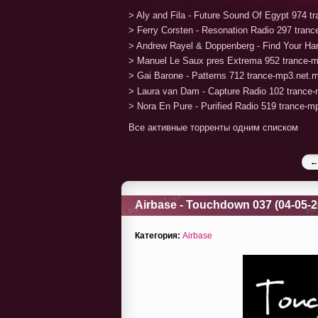
> Aly and Fila - Future Sound Of Egypt 974 
> Ferry Corsten - Resonation Radio 297 tran
> Andrew Rayel & Doppenberg - Find Your H
> Manuel Le Saux pres Extrema 952 trance-
> Gai Barone - Patterns 712 trance-mp3.net.
> Laura van Dam - Capture Radio 102 trance
> Nora En Pure - Purified Radio 519 trance-
Все активные торренты одним списком
←
Airbase - Touchdown 037 (04-05-2
Категория:
Airbase