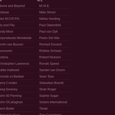
M
M-Z
bove and Beyond
M.I.K.E.
irbase
Mike Shiver
lex M.O.R.P.H.
Niklas Harding
ly and Fila
Paul Oakenfold
ndy Moor
Paul van Dyk
njunabeats Worldwide
Pedro Del Mar
rmin van Buuren
Richard Durand
urosonic
Robbie Schwan
obina
Robert Nickson
hristopher Lawrence
Ronski Speed
ddie Halliwell
Sander van Doorn
rnesto vs Bastian
Sean Tyas
erry Corsten
Sebastian Brandt
reg Downey
Shah Roger
ohn 00 Fleming
Sophie Sugar
ohn OCallaghan
Solaris International
eon Bolier
Tiesto