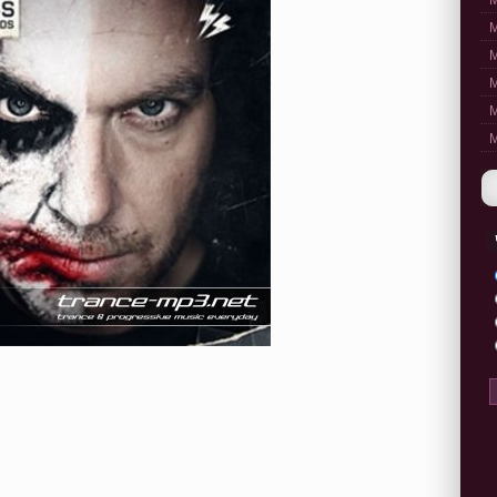
M
M
M
M
M
M