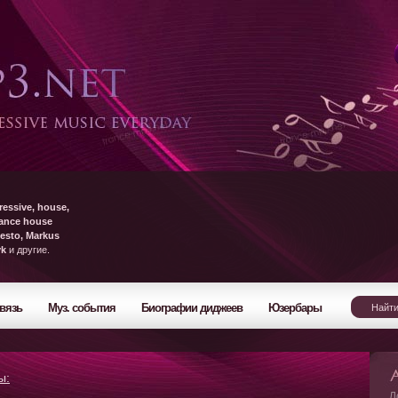
ressive, house,
rance house
esto, Markus
yk
и другие.
вязь
Муз. события
Биографии диджеев
Юзербары
ы:
Л