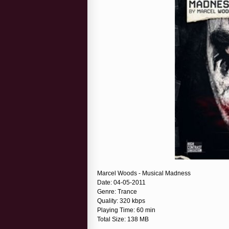
Marcel Woods - Musical Madness
Date: 04-05-2011
Genre: Trance
Quality: 320 kbps
Playing Time: 60 min
Total Size: 138 MB