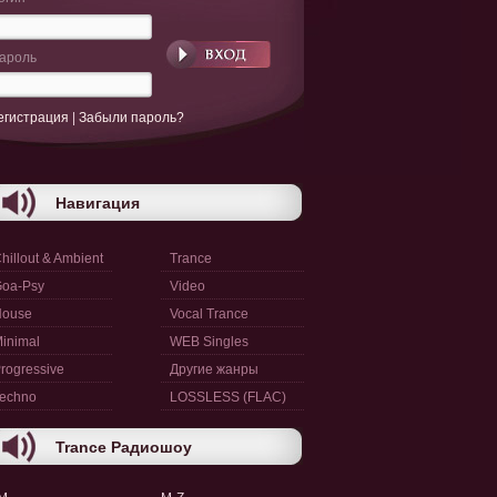
ароль
егистрация
|
Забыли пароль?
Навигация
hillout & Ambient
Trance
oa-Psy
Video
House
Vocal Trance
inimal
WEB Singles
rogressive
Другие жанры
echno
LOSSLESS (FLAC)
Trance Радиошоу