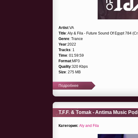
Artist
:VA
Title
: Aly & Fila - Future Sound Of Egypt 784 (
Genre
: Trance
Year
:2022
Tracks
: 1
Time
: 01:59:59
Format
:MP3
Quality
:320 Kbps
Size
: 275 MB
Подробнее
T.F.F. & Tomak - Antima Music Pod
Категория:
Aly and Fila