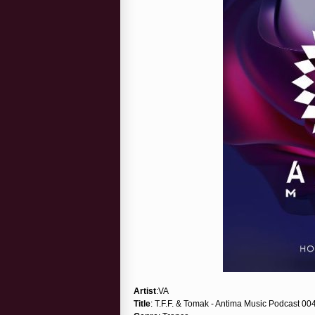
Artist
:VA
Title
: T.F.F. & Tomak - Antima Music Podcast 00