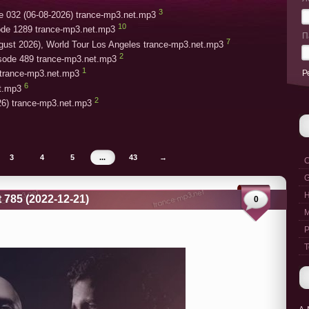
3
e 032 (06-08-2026) trance-mp3.net.mp3
10
ode 1289 trance-mp3.net.mp3
П
7
gust 2026), World Tour Los Angeles trance-mp3.net.mp3
2
isode 489 trance-mp3.net.mp3
1
Р
trance-mp3.net.mp3
6
et.mp3
2
26) trance-mp3.net.mp3
3
4
5
...
43
→
C
G
 785 (2022-12-21)
0
M
P
T