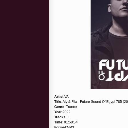
Artist
:VA
Title
: Aly & Fila - Future Sound Of Egypt 785 (2
Genre
: Trance
Year
:2022
Tracks
: 1
Time
: 01:58:54
Format
:MP3