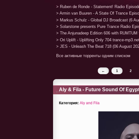
> Ruben de Ronde - Statement! Radio Episod
> Armin van Buuren - A State Of Trance Epis
> Markus Schulz - Global DJ Broadcast (6 Au
> Solarstone presents Pure Trance Radio Ep
> The Anjunadeep Edition 606 with RUMTUM 
> Ori Uplift - Uplifting Only 704 trance-mp3.n
> JES - Unleash The Beat 718 (06 August 20
Все активные торренты одним списком
←
1
2
Aly & Fila - Future Sound Of Egypt
Категория:
Aly and Fila