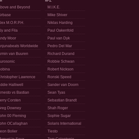
M
M-Z
bove and Beyond
M.I.K.E.
irbase
Mike Shiver
lex M.O.R.P.H.
Niklas Harding
ly and Fila
Paul Oakenfold
ndy Moor
Paul van Dyk
njunabeats Worldwide
Pedro Del Mar
rmin van Buuren
Richard Durand
urosonic
Robbie Schwan
obina
Robert Nickson
hristopher Lawrence
Ronski Speed
ddie Halliwell
Sander van Doorn
rnesto vs Bastian
Sean Tyas
erry Corsten
Sebastian Brandt
reg Downey
Shah Roger
ohn 00 Fleming
Sophie Sugar
ohn OCallaghan
Solaris International
eon Bolier
Tiesto