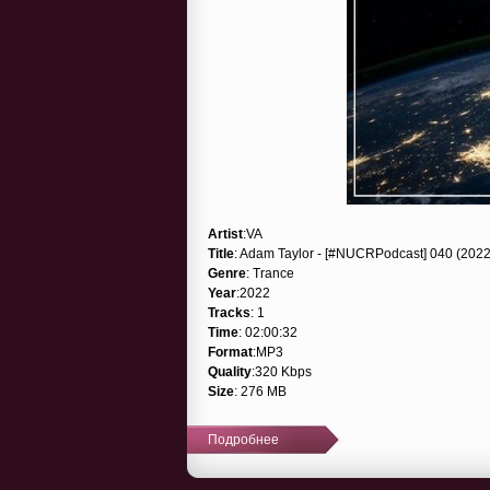
Artist
:VA
Title
: Adam Taylor - [#NUCRPodcast] 040 (202
Genre
: Trance
Year
:2022
Tracks
: 1
Time
: 02:00:32
Format
:MP3
Quality
:320 Kbps
Size
: 276 MB
Подробнее