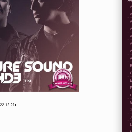
A-
A
A
A
A
A
A
A
A
B
C
E
E
F
G
022-12-21)
J
J
L