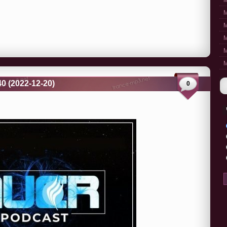
M
M
M
M
M
M
0 (2022-12-20)
0