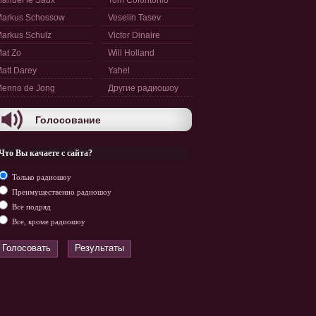
anuel le Saux
Tom Colontonio
arkus Schossow
Veselin Tasev
arkus Schulz
Victor Dinaire
at Zo
Will Holland
att Darey
Yahel
enno de Jong
Другие радиошоу
Голосование
Что Вы качаете с сайта?
Только радиошоу
Преимущественно радиошоу
Все подряд
Все, кроме радиошоу
Голосовать
Результаты