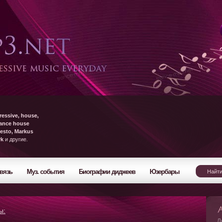
ressive, house,
rance house
esto, Markus
yk
и другие.
вязь
Муз. события
Биографии диджеев
Юзербары
ы:
Л