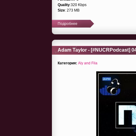
Quality
:320 Kbps
Size
: 273 MB
Подробнее
Adam Taylor - [#NUCRPodcast] 04
Категория:
Aly and Fila