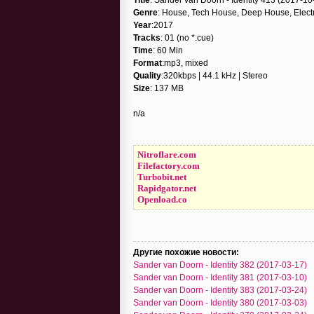
Genre
: House, Tech House, Deep House, Elect
Year
:2017
Tracks
: 01 (no *.cue)
Time
: 60 Min
Format
:mp3, mixed
Quality
:320kbps | 44.1 kHz | Stereo
Size
: 137 MB
n/a
Nitroflare.com
Filefactory.com
Turbobit.net
Rapidgator.net
Openload.co
Другие похожие новости:
Sander van Doorn - Identity 382 (2017-03-17)
Sander van Doorn - Identity 381 (2017-03-10)
Sander van Doorn - Identity 383 (2017-03-24)
Sander van Doorn - Identity 380 (2017-03-03)