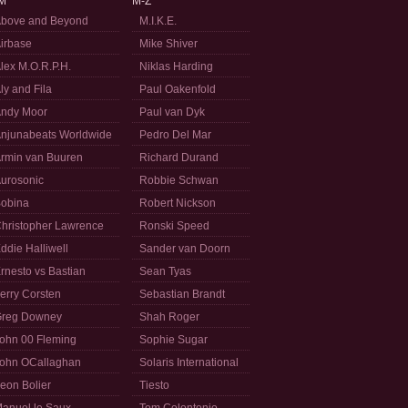
M
M-Z
bove and Beyond
M.I.K.E.
irbase
Mike Shiver
lex M.O.R.P.H.
Niklas Harding
ly and Fila
Paul Oakenfold
ndy Moor
Paul van Dyk
njunabeats Worldwide
Pedro Del Mar
rmin van Buuren
Richard Durand
urosonic
Robbie Schwan
obina
Robert Nickson
hristopher Lawrence
Ronski Speed
ddie Halliwell
Sander van Doorn
rnesto vs Bastian
Sean Tyas
erry Corsten
Sebastian Brandt
reg Downey
Shah Roger
ohn 00 Fleming
Sophie Sugar
ohn OCallaghan
Solaris International
eon Bolier
Tiesto