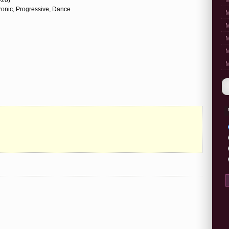
M
ronic, Progressive, Dance
M
M
M
M
M