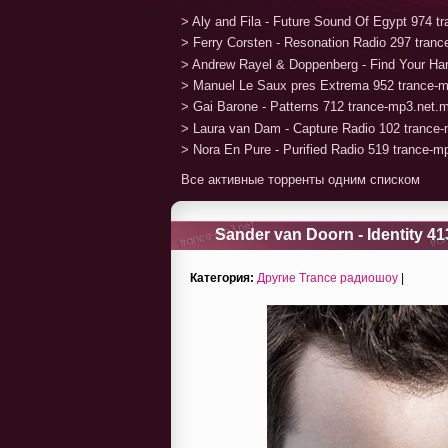
> Aly and Fila - Future Sound Of Egypt 974 
> Ferry Corsten - Resonation Radio 297 tran
> Andrew Rayel & Doppenberg - Find Your H
> Manuel Le Saux pres Extrema 952 trance-
> Gai Barone - Patterns 712 trance-mp3.net.
> Laura van Dam - Capture Radio 102 trance
> Nora En Pure - Purified Radio 519 trance-
Все активные торренты одним списком
Sander van Doorn - Identity 41
Категория:
Другие Trance радиошоу
|