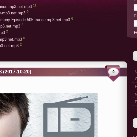
11
trance-mp3.net.mp3
9
ce-mp3.net.mp3
П
6
armony Episode 505 trance-mp3.net.mp3
2
mp3.net.mp3
2
Р
mp3
0
-mp3.net.mp3
2
mp3.net.mp3
3 (2017-10-20)
C
0
G
M
P
T