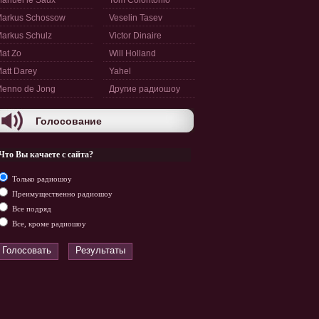
anuel le Saux
Tom Colontonio
arkus Schossow
Veselin Tasev
arkus Schulz
Victor Dinaire
at Zo
Will Holland
att Darey
Yahel
enno de Jong
Другие радиошоу
Голосование
Что Вы качаете с сайта?
Только радиошоу
Преимущественно радиошоу
Все подряд
Все, кроме радиошоу
Голосовать
Результаты