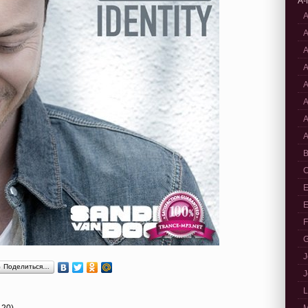
A-
A
A
A
A
A
A
A
A
B
C
E
E
F
G
J
Поделиться…
J
L
-20)