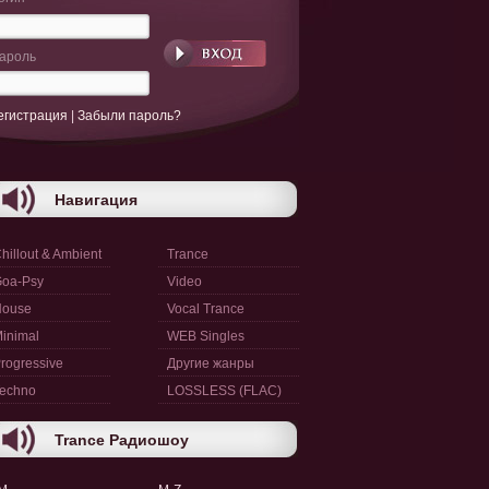
ароль
егистрация
|
Забыли пароль?
Навигация
hillout & Ambient
Trance
oa-Psy
Video
House
Vocal Trance
inimal
WEB Singles
rogressive
Другие жанры
echno
LOSSLESS (FLAC)
Trance Радиошоу