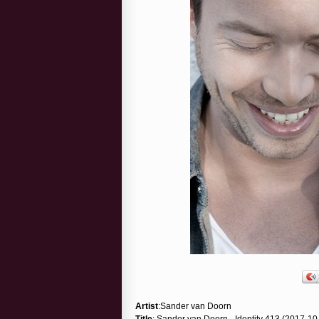
Artist
:Sander van Doorn
Title
: Sander van Doorn - Identity 413 (2017-10