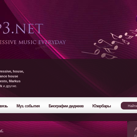
ressive, house,
rance house
esto, Markus
yk
и другие.
вязь
Муз. события
Биографии диджеев
Юзербары
ы:
Л