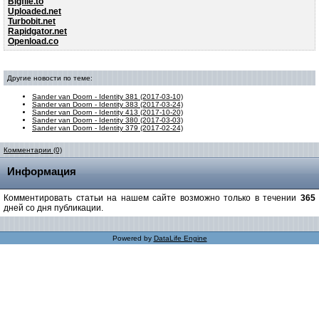
Bigfile.to
Uploaded.net
Turbobit.net
Rapidgator.net
Openload.co
Другие новости по теме:
Sander van Doorn - Identity 381 (2017-03-10)
Sander van Doorn - Identity 383 (2017-03-24)
Sander van Doorn - Identity 413 (2017-10-20)
Sander van Doorn - Identity 380 (2017-03-03)
Sander van Doorn - Identity 379 (2017-02-24)
Комментарии (0)
Информация
Комментировать статьи на нашем сайте возможно только в течении
365
дней со дня публикации.
Powered by
DataLife Engine