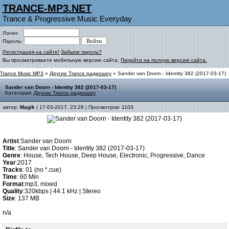
TRANCE-MP3.NET
Trance & Progressive Music Everyday
Логин:
Пароль:
Регистрация на сайте!
Забыли пароль?
Вы просматриваете мобильную версию сайта.
Перейти на полную версию сайта.
Trance Music MP3
»
Другие Trance радиошоу
» Sander van Doorn - Identity 382 (2017-03-17)
Sander van Doorn - Identity 382 (2017-03-17)
Категория:
Другие Trance радиошоу
автор:
Magik
| 17-03-2017, 23:28 | Просмотров: 1103
Artist
:Sander van Doorn
Title
: Sander van Doorn - Identity 382 (2017-03-17)
Genre
: House, Tech House, Deep House, Electronic, Progressive, Dance
Year
:2017
Tracks
: 01 (no *.cue)
Time
: 60 Min
Format
:mp3, mixed
Quality
:320kbps | 44.1 kHz | Stereo
Size
: 137 MB
n/a