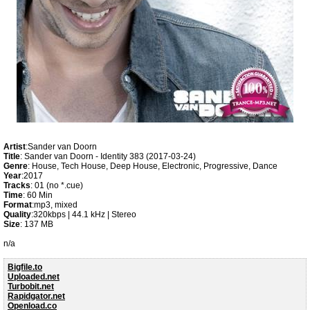
Artist
:Sander van Doorn
Title
: Sander van Doorn - Identity 383 (2017-03-24)
Genre
: House, Tech House, Deep House, Electronic, Progressive, Dance
Year
:2017
Tracks
: 01 (no *.cue)
Time
: 60 Min
Format
:mp3, mixed
Quality
:320kbps | 44.1 kHz | Stereo
Size
: 137 MB
n/a
Bigfile.to
Uploaded.net
Turbobit.net
Rapidgator.net
Openload.co