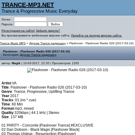
TRANCE-MP3.NET
Trance & Progressive Music Everyday
Логин:
Пароль:
Регистрация на сайте!
Забыли пароль?
Вы просматриваете мобильную версию сайта.
Перейти на полную версию сайта.
Trance Music MP3
»
Другие Trance радиошоу
» Flashover - Flashover Radio 026 (2017-03-10)
Flashover - Flashover Radio 026 (2017-03-10)
Категория:
Другие Trance радиошоу
автор:
Magik
| 10-03-2017, 22:35 | Просмотров: 1205
Artist
:VA
Title
: Flashover - Flashover Radio 026 (2017-03-10)
Genre
: Trance, Progressive, Uplifting Trance
Year
:2017
Tracks
: 01 (no *.cue)
Time
: 60 Min
Format
:mp3, mixed
Quality
:320kbps | 44.1 kHz | Stereo
Size
: 137 MB
01 PARITY - Concorde [Flashover Trance] #EXCLUSIVE
02 Dan Dobson - Black Magic [Flashover Black]
03 Thomas Ulstrup - Resurrection [Flashover]