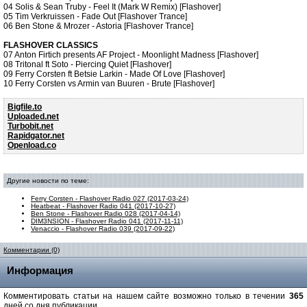
04 Solis & Sean Truby - Feel It (Mark W Remix) [Flashover]
05 Tim Verkruissen - Fade Out [Flashover Trance]
06 Ben Stone & Mrozer - Astoria [Flashover Trance]
FLASHOVER CLASSICS
07 Anton Firtich presents AF Project - Moonlight Madness [Flashover]
08 Tritonal ft Soto - Piercing Quiet [Flashover]
09 Ferry Corsten ft Betsie Larkin - Made Of Love [Flashover]
10 Ferry Corsten vs Armin van Buuren - Brute [Flashover]
Bigfile.to
Uploaded.net
Turbobit.net
Rapidgator.net
Openload.co
Другие новости по теме:
Ferry Corsten - Flashover Radio 027 (2017-03-24)
Heatbeat - Flashover Radio 041 (2017-10-27)
Ben Stone - Flashover Radio 028 (2017-04-14)
DIM3NSION - Flashover Radio 041 (2017-11-11)
Venaccio - Flashover Radio 039 (2017-09-22)
Комментарии (0)
Информация
Комментировать статьи на нашем сайте возможно только в течении
365
дней со дня публикации.