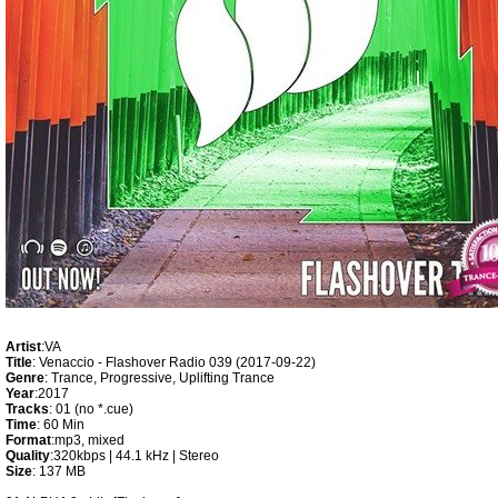
Artist
:VA
Title
: Venaccio - Flashover Radio 039 (2017-09-22)
Genre
: Trance, Progressive, Uplifting Trance
Year
:2017
Tracks
: 01 (no *.cue)
Time
: 60 Min
Format
:mp3, mixed
Quality
:320kbps | 44.1 kHz | Stereo
Size
: 137 MB