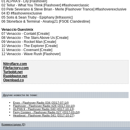
01 ALPHA 9 - Lily [Flashover]
02 Tellur - What You Think [Flashover] #flashoverclassic
03 Pete Severano & Steve Brian - Merle [Flashover Trance] #flashoverexclusive
04 ID #flashoverexclusive
05 Solis & Sean Truby - Epiphany [Infrasonic]
06 Stoneface & Terminal - Analog21 [FSOE Clandestine]
Venaccio Guestmix
07 Venaccio - Contakt [Create]
08 Venaccio - The Stars Above Us [Create]
09 Venaccio - Rocket Man [Create]
10 Venaccio - The Explorer [Create]
11 Venaccio - Covenant [Create]
12 Venaccio - Wave Rush [Flashover]
Nitroflare.com
Filefactory.com
Turbobit.net
Rapidgator.net
Openload.co
Другие новости по теме:
Enzo - Flashover Radio 034 (2017-07-14)
Flashover - Flashover Radio 026 (2017-03-10)
ALPHA 9 - Flashover Radio 040 (2017-10-13)
Ferry Corsten - Flashover Radio 027 (2017-03-24)
Heatbeat - Flashover Radio 041 (2017-10-27)
Комментарии (0)