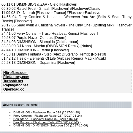
00:11 01 DIM3NSION & ZAA - Cielo [Flashover]
05:30 02 Rafael Frost - Smash [Flashover] #FlashoverClassic
11:09 03 ID - Neorah [Flashover Trance] #FlashoverExclusive
14:56 04 Ferry Corsten & Haliene - Wherever You Are (Solis & Sean Truby
Remix) [Flashover]
20:17 05 Saad Ayub & Christina Novelli - The Only One (Uplifting Mix) [Flashover
Trance]
24:41 06 Ferry Corsten - Trust (Heatbeat Remix) [Flashover]
29:58 07 Purple Haze - Contrast [Doorn]
34:34 08 DIM3NSION - Stampida [Coldharbour]
38:33 09 DJ Nano - Maeba (DIM3NSION Remix) [Natas]
42:44 10 DIM3NSION - Eterna [Flashover]
47:38 11 Danny Fontana - Step (Alex DiStefano Remix) [Noisetilt]
51:42 12 Tiesto - Elements Of Life (Airbase Remix) [Magik Muzik]
55:28 13 DIM3NSION - Dopamina [Flashover]
Nitroflare.com
Filefactory.com
Turbobit.net
Rapidgator.net
Openload.co
Другие новости по теме:
DIM3NSION - Flashover Radio 029 (2017-04-28)
Ferry Corsten - Flashover Radio 027 (2017-03-24)
Ben Stone - Flashover Radio 028 (2017-04-14)
Dan Dobson - Flashover Radio 023 (2017-01-27)
DIM3NSION - DIM3NSION Selection 156 (2017-10-06)