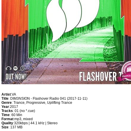
Artist
:VA
Title
: DIM3NSION - Flashover Radio 041 (2017-11-11)
Genre
: Trance, Progressive, Uplifting Trance
Year
:2017
Tracks
: 01 (no *.cue)
Time
: 60 Min
Format
:mp3, mixed
Quality
:320kbps | 44.1 kHz | Stereo
Size
: 137 MB