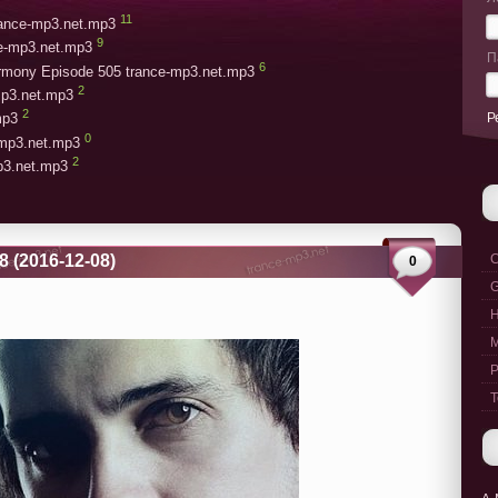
11
trance-mp3.net.mp3
9
ce-mp3.net.mp3
П
6
armony Episode 505 trance-mp3.net.mp3
2
mp3.net.mp3
2
Р
mp3
0
-mp3.net.mp3
2
mp3.net.mp3
8 (2016-12-08)
C
0
G
M
P
T