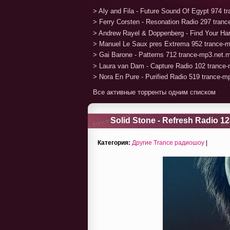
> Aly and Fila - Future Sound Of Egypt 974 
> Ferry Corsten - Resonation Radio 297 tran
> Andrew Rayel & Doppenberg - Find Your H
> Manuel Le Saux pres Extrema 952 trance-
> Gai Barone - Patterns 712 trance-mp3.net.
> Laura van Dam - Capture Radio 102 trance
> Nora En Pure - Purified Radio 519 trance-
Все активные торренты одним списком
Solid Stone - Refresh Radio 12
Категория:
Другие Trance радиошоу
|