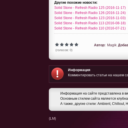
Другие похожие новости:
Solid Stone - Refresh Radio 125 (2016-11-17)
Solid Stone - Refresh Radio 126 (2016-11-24)
Solid Stone - Refresh Radio 123 (2016-11-03)
Solid Stone - Refresh Radio 113 (2016-08-18)
Solid Stone - Refresh Radio 110 (2016-07-21)
Автор:
Magik
Доба
(голосов: 0)
Информация
Комментировать статьи на нашем са
Информация на сайте представлена в ви
Основным стилем сайта является клубная
А также, другие стили: Ambient, Chillout,
{LM}