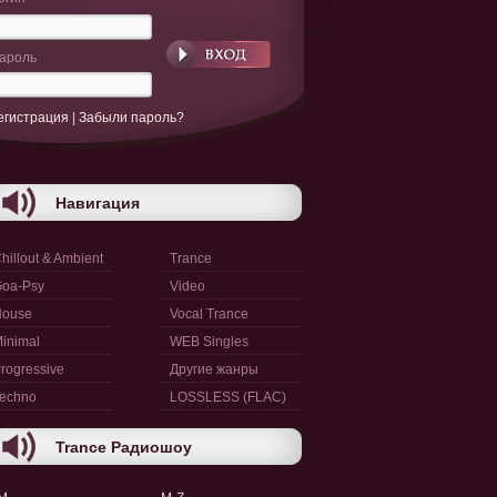
ароль
егистрация
|
Забыли пароль?
Навигация
hillout & Ambient
Trance
oa-Psy
Video
House
Vocal Trance
inimal
WEB Singles
rogressive
Другие жанры
echno
LOSSLESS (FLAC)
Trance Радиошоу