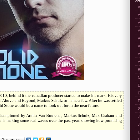
A-
A
A
A
A
A
A
A
A
B
C
E
E
2010, behind it the canadian producer started to make his mark. His very
s of Above and Beyond, Markus Schulz to name a few. After he was settled
F
id Stone would be a name to look out for in the near future.
G
s championed by Armin Van Buuren, , Markus Schulz, Max Graham and
J
one is making some real waves over the past year, showing how promising
J
L
Поделиться…