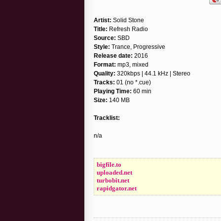
Artist:
Solid Stone
Title:
Refresh Radio
Source:
SBD
Style:
Trance, Progressive
Release date:
2016
Format:
mp3, mixed
Quality:
320kbps | 44.1 kHz | Stereo
Tracks:
01 (no *.cue)
Playing Time:
60 min
Size:
140 MB
Tracklist:
n/a
bigfile.to
uploaded.net
turbobit.net
rapidgator.net