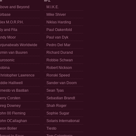
M
M-Z
bove and Beyond
M.I.K.E.
irbase
Mike Shiver
lex M.O.R.P.H.
Niklas Harding
ly and Fila
Paul Oakenfold
ndy Moor
Paul van Dyk
njunabeats Worldwide
Pedro Del Mar
rmin van Buuren
Richard Durand
urosonic
Robbie Schwan
obina
Robert Nickson
hristopher Lawrence
Ronski Speed
ddie Halliwell
Sander van Doorn
rnesto vs Bastian
Sean Tyas
erry Corsten
Sebastian Brandt
reg Downey
Shah Roger
ohn 00 Fleming
Sophie Sugar
ohn OCallaghan
Solaris International
eon Bolier
Tiesto