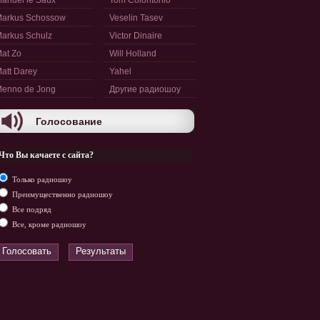
anuel le Saux
Tom Colontonio
arkus Schossow
Veselin Tasev
arkus Schulz
Victor Dinaire
at Zo
Will Holland
att Darey
Yahel
enno de Jong
Другие радиошоу
Голосование
Что Вы качаете с сайта?
Только радиошоу
Преимущественно радиошоу
Все подряд
Все, кроме радиошоу
Голосовать
Результаты