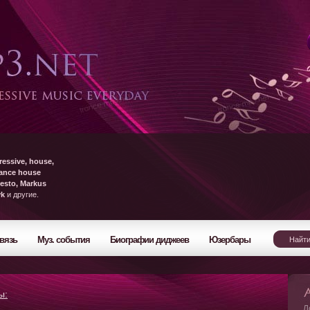
ressive, house,
rance house
esto, Markus
yk
и другие.
вязь
Муз. события
Биографии диджеев
Юзербары
ы:
Л