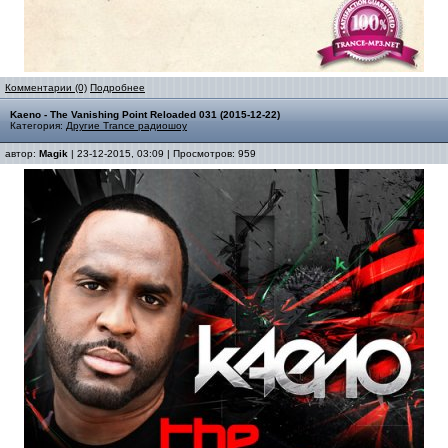
Комментарии (0)
Подробнее
Kaeno - The Vanishing Point Reloaded 031 (2015-12-22)
Категория:
Другие Trance радиошоу
автор:
Magik
| 23-12-2015, 03:09 | Просмотров: 959