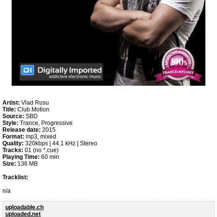
Artist:
Vlad Rusu
Title:
Club Motion
Source:
SBD
Style:
Trance, Progressive
Release date:
2015
Format:
mp3, mixed
Quality:
320kbps | 44.1 kHz | Stereo
Tracks:
01 (no *.cue)
Playing Time:
60 min
Size:
136 MB
Tracklist:
n/a
uploadable.ch
uploaded.net