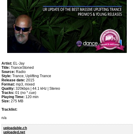
Artist:
EL-Jay
Title:
TranceStoned
Source:
Radio
Style:
Trance, Uplifting Trance
Release date:
2015
Format:
mp3, mixed
Quality:
320kbps | 44.1 kHz | Stereo
Tracks:
01 (no *.cue)
Playing Time:
120 min
Size:
275 MB
Tracklist:
n/a
uploadable.ch
uploaded.net