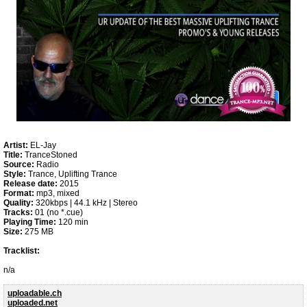
Artist:
EL-Jay
Title:
TranceStoned
Source:
Radio
Style:
Trance, Uplifting Trance
Release date:
2015
Format:
mp3, mixed
Quality:
320kbps | 44.1 kHz | Stereo
Tracks:
01 (no *.cue)
Playing Time:
120 min
Size:
275 MB
Tracklist:
n/a
uploadable.ch
uploaded.net