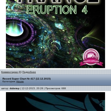
Комментарии (0)
Подробнее
Record Super Chart № 417 (12.12.2015)
Категория:
House
автор:
dubstep
| 12-12-2015, 20:28 | Просмотров: 688