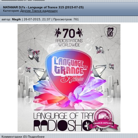
MATAMAR DJ's - Language of Trance 315 (2015-07-25)
Категория:
Другие Trance радиошоу
автор:
Magik
| 26-07-2015, 21:37 | Просмотров: 761
Комментарии (0)
Подробнее