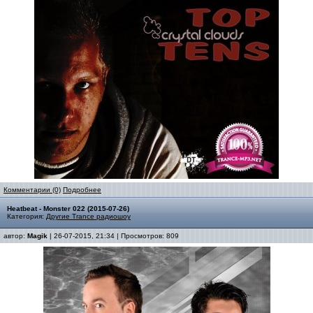
Комментарии (0)
Подробнее
Heatbeat - Monster 022 (2015-07-26)
Категория:
Другие Trance радиошоу
автор:
Magik
| 26-07-2015, 21:34 | Просмотров: 809