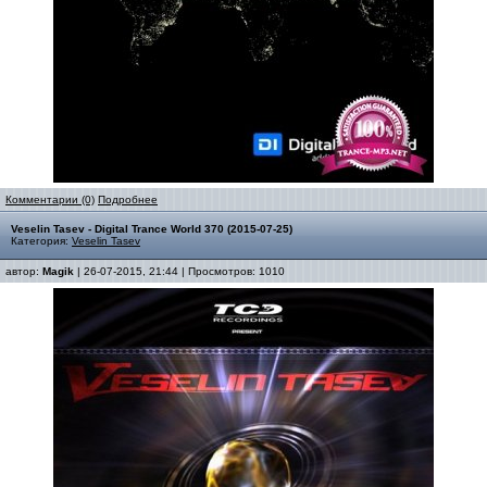
Комментарии (0)
Подробнее
Veselin Tasev - Digital Trance World 370 (2015-07-25)
Категория:
Veselin Tasev
автор:
Magik
| 26-07-2015, 21:44 | Просмотров: 1010