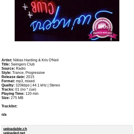
Artist:
Niklas Harding & Kris O'Neil
Title:
Swingers Club
Source:
Radio
Style:
Trance, Progressive
Release date:
2015
Format:
mp3, mixed
Quality:
320kbps | 44.1 kHz | Stereo
Tracks:
01 (no *.cue)
Playing Time:
120 min
Size:
275 MB
Tracklist:
n/a
uploadable.ch
uploaded.net