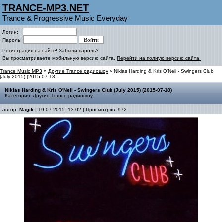
TRANCE-MP3.NET
Trance & Progressive Music Everyday
Логин:
Пароль:
Регистрация на сайте!
Забыли пароль?
Вы просматриваете мобильную версию сайта.
Перейти на полную версию сайта.
Trance Music MP3
»
Другие Trance радиошоу
» Niklas Harding & Kris O'Neil - Swingers Club
(July 2015) (2015-07-18)
Niklas Harding & Kris O'Neil - Swingers Club (July 2015) (2015-07-18)
Категория:
Другие Trance радиошоу
автор:
Magik
| 19-07-2015, 13:02 | Просмотров: 972