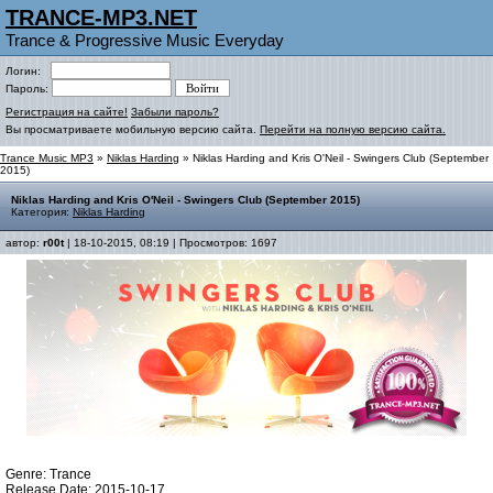
TRANCE-MP3.NET
Trance & Progressive Music Everyday
Логин:
Пароль:
Регистрация на сайте!
Забыли пароль?
Вы просматриваете мобильную версию сайта.
Перейти на полную версию сайта.
Trance Music MP3
»
Niklas Harding
» Niklas Harding and Kris O'Neil - Swingers Club (September
2015)
Niklas Harding and Kris O'Neil - Swingers Club (September 2015)
Категория:
Niklas Harding
автор:
r00t
| 18-10-2015, 08:19 | Просмотров: 1697
Genre: Trance
Release Date: 2015-10-17