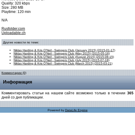
Quality: 320 kbps
Size: 280 MB
Playtime: 120 min
N/A
Rusfolder.com
Uploadable.ch
Другие новости по теме:
Niklas Harding & Kris O'Neil - Swingers Club (January 2015) (2015-01-17)
Niklas Harding & Kris O'Neil - Swingers Club (May 2015) (2015-05-16)
Niklas Harding & Kris O'Neil - Swingers Club (August 2015) (2015-08-15)
Niklas Harding & Kris O'Neil - Swingers Club (July 2015) (2015-07-18)
Niklas Harding & Kris O'Neil - Swingers Club (March 2015) (2015-03-21)
Комментарии (0)
Информация
Комментировать статьи на нашем сайте возможно только в течении
365
дней со дня публикации.
Powered by
DataLife Engine