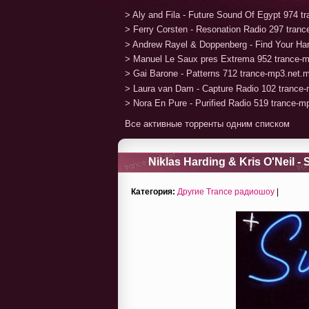
> Aly and Fila - Future Sound Of Egypt 974 
> Ferry Corsten - Resonation Radio 297 tran
> Andrew Rayel & Doppenberg - Find Your H
> Manuel Le Saux pres Extrema 952 trance-
> Gai Barone - Patterns 712 trance-mp3.net.
> Laura van Dam - Capture Radio 102 trance
> Nora En Pure - Purified Radio 519 trance-
Все активные торренты одним списком
Niklas Harding & Kris O'Neil -
Категория:
Другие Trance радиошоу
|