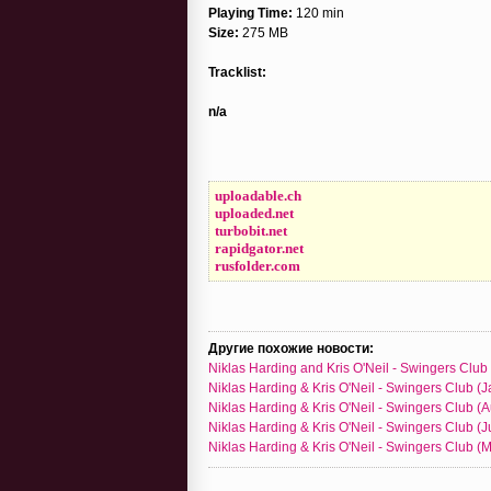
Playing Time:
120 min
Size:
275 MB
Tracklist:
n/a
uploadable.ch
uploaded.net
turbobit.net
rapidgator.net
rusfolder.com
Другие похожие новости:
Niklas Harding and Kris O'Neil - Swingers Clu
Niklas Harding & Kris O'Neil - Swingers Club (
Niklas Harding & Kris O'Neil - Swingers Club (
Niklas Harding & Kris O'Neil - Swingers Club (
Niklas Harding & Kris O'Neil - Swingers Club 