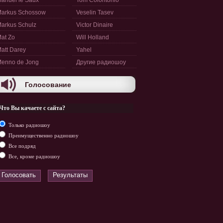
anuel le Saux
Tom Colontonio
arkus Schossow
Veselin Tasev
arkus Schulz
Victor Dinaire
at Zo
Will Holland
att Darey
Yahel
enno de Jong
Другие радиошоу
Голосование
Что Вы качаете с сайта?
Только радиошоу
Преимущественно радиошоу
Все подряд
Все, кроме радиошоу
Голосовать
Результаты