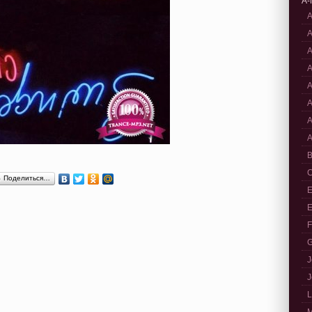
A-
A
A
A
A
A
A
A
A
B
C
Поделиться…
E
E
F
G
J
J
L