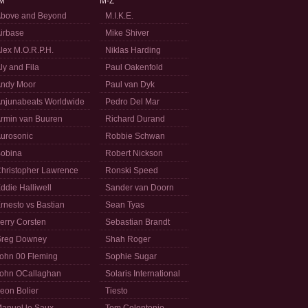
M
M-Z
bove and Beyond
M.I.K.E.
irbase
Mike Shiver
lex M.O.R.P.H.
Niklas Harding
ly and Fila
Paul Oakenfold
ndy Moor
Paul van Dyk
njunabeats Worldwide
Pedro Del Mar
rmin van Buuren
Richard Durand
urosonic
Robbie Schwan
obina
Robert Nickson
hristopher Lawrence
Ronski Speed
ddie Halliwell
Sander van Doorn
rnesto vs Bastian
Sean Tyas
erry Corsten
Sebastian Brandt
reg Downey
Shah Roger
ohn 00 Fleming
Sophie Sugar
ohn OCallaghan
Solaris International
eon Bolier
Tiesto