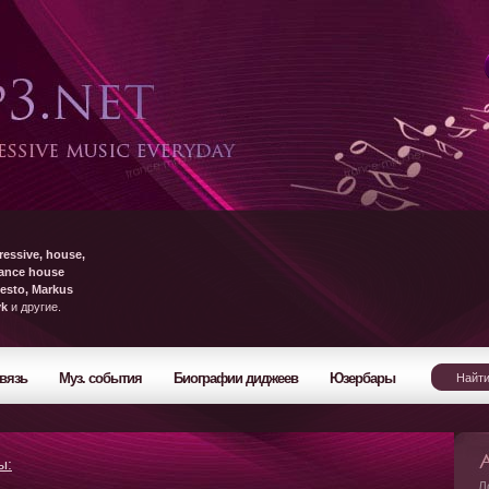
ressive, house,
rance house
esto, Markus
yk
и другие.
вязь
Муз. события
Биографии диджеев
Юзербары
ы:
Л