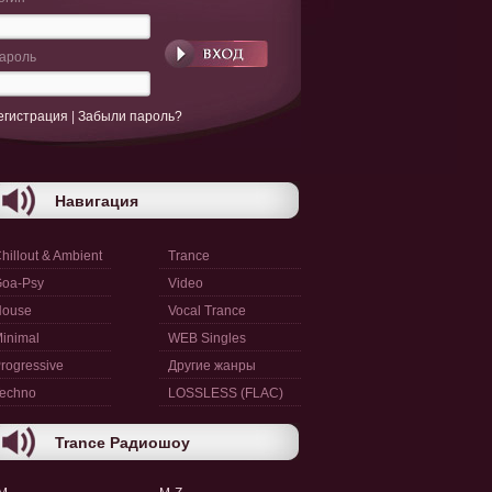
ароль
егистрация
|
Забыли пароль?
Навигация
hillout & Ambient
Trance
oa-Psy
Video
House
Vocal Trance
inimal
WEB Singles
rogressive
Другие жанры
echno
LOSSLESS (FLAC)
Trance Радиошоу