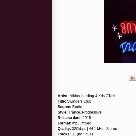
Artist:
Niklas Harding & Kris O'Neil
Title:
Swingers Club
Source:
Radio
Style:
Trance, Progressive
Release date:
2015
Format:
mp3, mixed
Quality:
320kbps | 44.1 kHz | Stereo
Tracks:
01 (no *.cue)