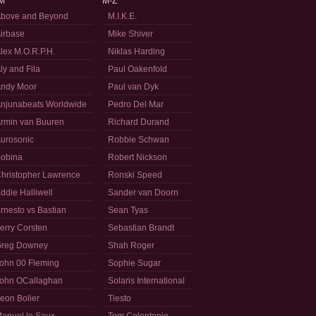
M
M-Z
bove and Beyond
M.I.K.E.
irbase
Mike Shiver
lex M.O.R.P.H.
Niklas Harding
ly and Fila
Paul Oakenfold
ndy Moor
Paul van Dyk
njunabeats Worldwide
Pedro Del Mar
rmin van Buuren
Richard Durand
urosonic
Robbie Schwan
obina
Robert Nickson
hristopher Lawrence
Ronski Speed
ddie Halliwell
Sander van Doorn
rnesto vs Bastian
Sean Tyas
erry Corsten
Sebastian Brandt
reg Downey
Shah Roger
ohn 00 Fleming
Sophie Sugar
ohn OCallaghan
Solaris International
eon Bolier
Tiesto