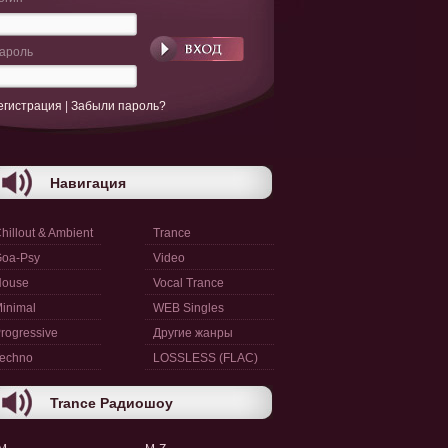
ароль
егистрация
|
Забыли пароль?
Навигация
hillout & Ambient
Trance
oa-Psy
Video
House
Vocal Trance
inimal
WEB Singles
rogressive
Другие жанры
echno
LOSSLESS (FLAC)
Trance Радиошоу