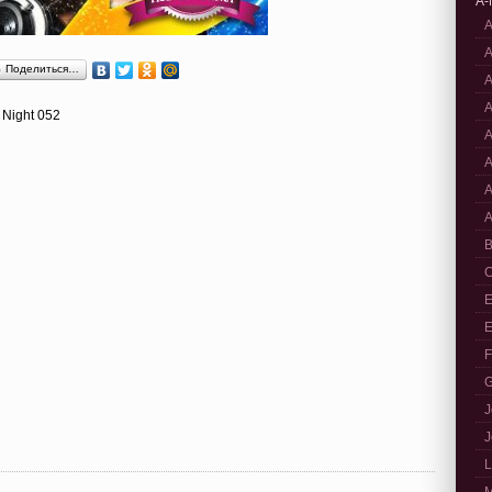
A-
A
A
Поделиться…
A
A
 Night 052
A
A
A
A
B
C
E
E
F
G
J
J
L