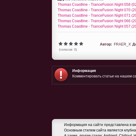
Thomas Coastline - TranceFusion Night 058 (0
Thomas Coastline - TranceFusion Night 070 (2
Thomas Coastline - TranceFusion Night 071 (2
Thomas Coastline - TranceFusion Night 066 (2
Thomas Coastline - TranceFusion Night 057 (2
Автор:
FRAER_X
Д
(голосов: 0)
Информация
Комментировать статьи на нашем са
Информация на сайте представлена в ви
Основным стилем сайта является клубная
А также, другие стили: Ambient, Chillout,