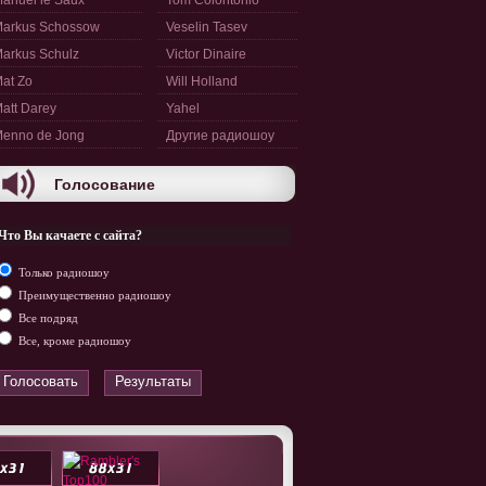
anuel le Saux
Tom Colontonio
arkus Schossow
Veselin Tasev
arkus Schulz
Victor Dinaire
at Zo
Will Holland
att Darey
Yahel
enno de Jong
Другие радиошоу
Голосование
Что Вы качаете с сайта?
Только радиошоу
Преимущественно радиошоу
Все подряд
Все, кроме радиошоу
Голосовать
Результаты