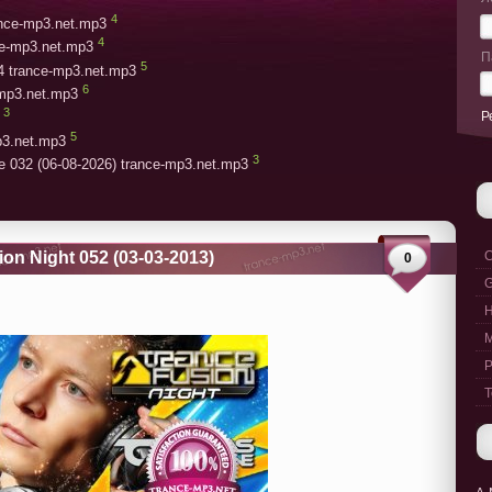
4
rance-mp3.net.mp3
4
ce-mp3.net.mp3
П
5
4 trance-mp3.net.mp3
6
-mp3.net.mp3
3
Р
5
p3.net.mp3
3
e 032 (06-08-2026) trance-mp3.net.mp3
on Night 052 (03-03-2013)
C
0
G
M
P
T