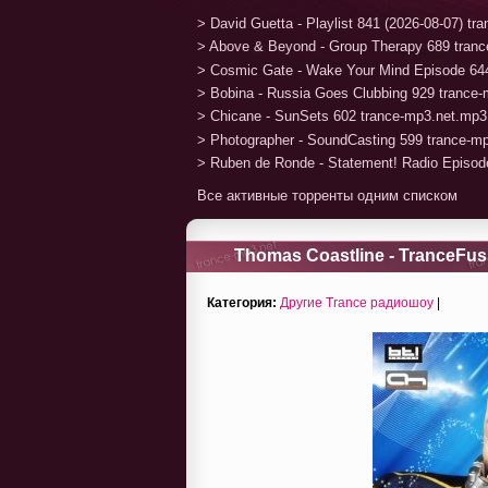
> David Guetta - Playlist 841 (2026-08-07) t
> Above & Beyond - Group Therapy 689 tran
> Cosmic Gate - Wake Your Mind Episode 64
> Bobina - Russia Goes Clubbing 929 trance
> Chicane - SunSets 602 trance-mp3.net.mp3
> Photographer - SoundCasting 599 trance-m
> Ruben de Ronde - Statement! Radio Episod
Все активные торренты одним списком
Thomas Coastline - TranceFusi
Категория:
Другие Trance радиошоу
|