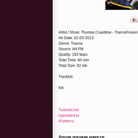
Artist / Show: Thomas Coastline - TranceFusion
Air Date: 02-03-2013
Genre: Trance
Source: AH.FM
Quality: 192 kbps
Total Time: 60 min
Total Size: 82 mb
Tracklist:
NA
Turbobit.net
Uploaded.to
iFolder.ru
Другие похожие новости: