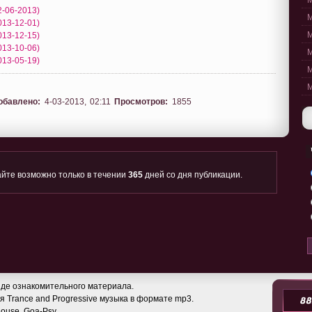
M
2-06-2013)
M
013-12-01)
M
013-12-15)
013-10-06)
M
013-05-19)
M
M
обавлено:
4-03-2013, 02:11
Просмотров:
1855
йте возможно только в течении
365
дней со дня публикации.
де ознакомительного материала.
 Trance and Progressive музыка в формате mp3.
 House, Goa-Psy