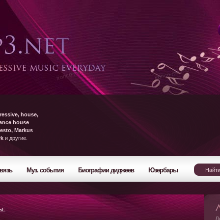
ressive, house,
rance house
esto, Markus
yk
и другие.
вязь
Муз. события
Биографии диджеев
Юзербары
ы:
Л