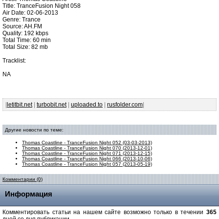
Title: TranceFusion Night 058
Air Date: 02-06-2013
Genre: Trance
Source: AH.FM
Quality: 192 kbps
Total Time: 60 min
Total Size: 82 mb
Tracklist:
NA
|
letitbit.net
|
turbobit.net
|
uploaded.to
|
rusfolder.com
|
Другие новости по теме:
Thomas Coastline - TranceFusion Night 052 (03-03-2013)
Thomas Coastline - TranceFusion Night 070 (2013-12-01)
Thomas Coastline - TranceFusion Night 071 (2013-12-15)
Thomas Coastline - TranceFusion Night 066 (2013-10-06)
Thomas Coastline - TranceFusion Night 057 (2013-05-19)
Комментарии (0)
Информация
Комментировать статьи на нашем сайте возможно только в течении
365