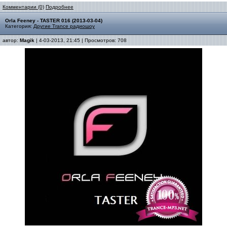
Комментарии (0)
Подробнее
Orla Feeney - TASTER 016 (2013-03-04)
Категория:
Другие Trance радиошоу
автор:
Magik
| 4-03-2013, 21:45 | Просмотров: 708