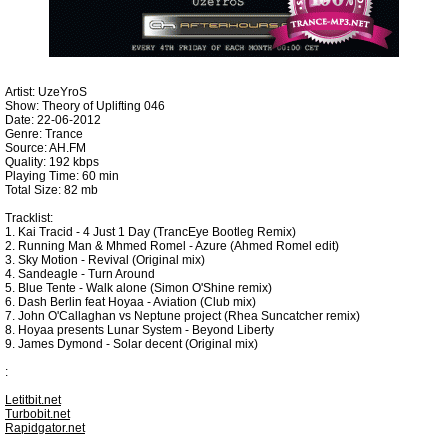
Artist: UzeYroS
Show: Theory of Uplifting 046
Date: 22-06-2012
Genre: Trance
Source: AH.FM
Quality: 192 kbps
Playing Time: 60 min
Total Size: 82 mb
Tracklist:
1. Kai Tracid - 4 Just 1 Day (TrancEye Bootleg Remix)
2. Running Man & Mhmed Romel - Azure (Ahmed Romel edit)
3. Sky Motion - Revival (Original mix)
4. Sandeagle - Turn Around
5. Blue Tente - Walk alone (Simon O'Shine remix)
6. Dash Berlin feat Hoyaa - Aviation (Club mix)
7. John O'Callaghan vs Neptune project (Rhea Suncatcher remix)
8. Hoyaa presents Lunar System - Beyond Liberty
9. James Dymond - Solar decent (Original mix)
:
Letitbit.net
Turbobit.net
Rapidgator.net