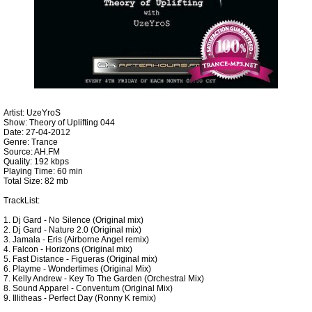
Artist: UzeYroS
Show: Theory of Uplifting 044
Date: 27-04-2012
Genre: Trance
Source: AH.FM
Quality: 192 kbps
Playing Time: 60 min
Total Size: 82 mb
TrackList:
1. Dj Gard - No Silence (Original mix)
2. Dj Gard - Nature 2.0 (Original mix)
3. Jamala - Eris (Airborne Angel remix)
4. Falcon - Horizons (Original mix)
5. Fast Distance - Figueras (Original mix)
6. Playme - Wondertimes (Original Mix)
7. Kelly Andrew - Key To The Garden (Orchestral Mix)
8. Sound Apparel - Conventum (Original Mix)
9. Illitheas - Perfect Day (Ronny K remix)