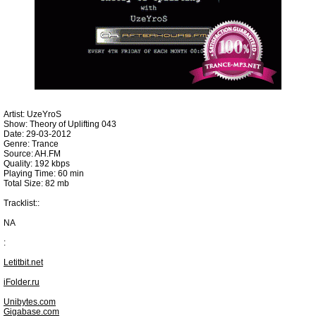
Artist: UzeYroS
Show: Theory of Uplifting 043
Date: 29-03-2012
Genre: Trance
Source: AH.FM
Quality: 192 kbps
Playing Time: 60 min
Total Size: 82 mb
Tracklist::
NA
:
Letitbit.net
iFolder.ru
Unibytes.com
Gigabase.com