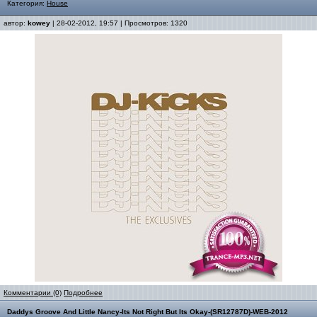
Категория:
House
автор:
kowey
| 28-02-2012, 19:57 | Просмотров: 1320
Комментарии (0)
Подробнее
Daddys Groove And Little Nancy-Its Not Right But Its Okay-(SR12787D)-WEB-2012