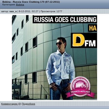
Bobina - Russia Goes Clubbing 170 (07-12-2011)
Категория:
Bobina
автор:
sas_s
| 8-12-2011, 02:27 | Просмотров: 1277
Комментарии (0)
Подробнее