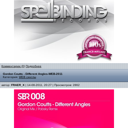
Комментарии (0)
Подробнее
Gordon Coutts - Different Angles-WEB-2011
Категория:
WEB синглы
автор:
FRAER_X
| 14-08-2011, 20:27 | Просмотров: 2862