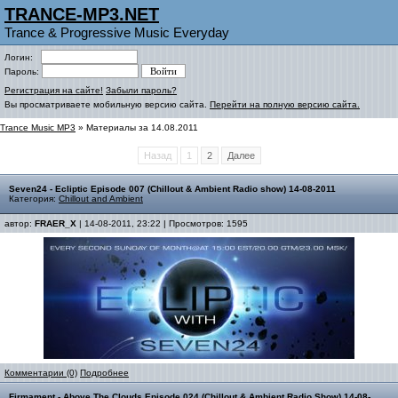
TRANCE-MP3.NET
Trance & Progressive Music Everyday
Логин:
Пароль:
Регистрация на сайте!
Забыли пароль?
Вы просматриваете мобильную версию сайта.
Перейти на полную версию сайта.
Trance Music MP3
» Материалы за 14.08.2011
Назад
1
2
Далее
Seven24 - Ecliptic Episode 007 (Chillout & Ambient Radio show) 14-08-2011
Категория:
Chillout and Ambient
автор:
FRAER_X
| 14-08-2011, 23:22 | Просмотров: 1595
Комментарии (0)
Подробнее
Firmament - Above The Clouds Episode 024 (Chillout & Ambient Radio Show) 14-08-