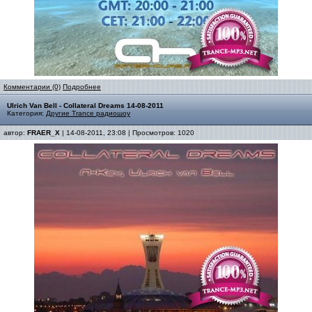
Комментарии (0)
Подробнее
Ulrich Van Bell - Collateral Dreams 14-08-2011
Категория:
Другие Trance радиошоу
автор:
FRAER_X
| 14-08-2011, 23:08 | Просмотров: 1020