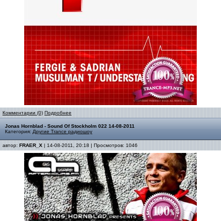
Комментарии (0)
Подробнее
Jonas Hornblad - Sound Of Stockholm 022 14-08-2011
Категория:
Другие Trance радиошоу
автор:
FRAER_X
| 14-08-2011, 20:18 | Просмотров: 1046