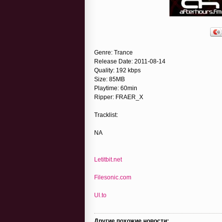
Genre: Trance
Release Date: 2011-08-14
Quality: 192 kbps
Size: 85MB
Playtime: 60min
Ripper: FRAER_X
Tracklist:
NA
Letitbit.net
Filesonic.com
Ul.to
Другие похожие новости: