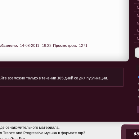
M
M
M
M
M
M
обавлено:
14-08-2011, 19:22
Просмотров:
1271
йте возможно только в течении
365
дней со дня публикации.
де ознакомительного материала.
 Trance and Progressive музыка в формате mp3.
 House, Goa-Psy