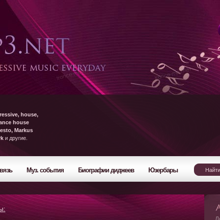
ressive, house,
rance house
esto, Markus
yk
и другие.
вязь
Муз. события
Биографии диджеев
Юзербары
ы:
Л