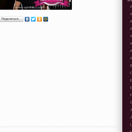
A-
A
A
Поделиться…
A
A
A
A
A
A
B
C
E
E
F
G
J
J
L