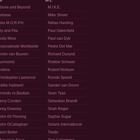
M
M-Z
bove and Beyond
M.I.K.E.
irbase
Mike Shiver
lex M.O.R.P.H.
Niklas Harding
ly and Fila
Paul Oakenfold
ndy Moor
Paul van Dyk
njunabeats Worldwide
Pedro Del Mar
rmin van Buuren
Richard Durand
urosonic
Robbie Schwan
obina
Robert Nickson
hristopher Lawrence
Ronski Speed
ddie Halliwell
Sander van Doorn
rnesto vs Bastian
Sean Tyas
erry Corsten
Sebastian Brandt
reg Downey
Shah Roger
ohn 00 Fleming
Sophie Sugar
ohn OCallaghan
Solaris International
eon Bolier
Tiesto