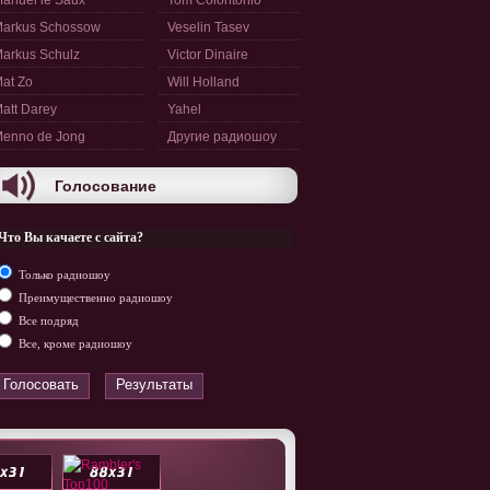
anuel le Saux
Tom Colontonio
arkus Schossow
Veselin Tasev
arkus Schulz
Victor Dinaire
at Zo
Will Holland
att Darey
Yahel
enno de Jong
Другие радиошоу
Голосование
Что Вы качаете с сайта?
Только радиошоу
Преимущественно радиошоу
Все подряд
Все, кроме радиошоу
Голосовать
Результаты