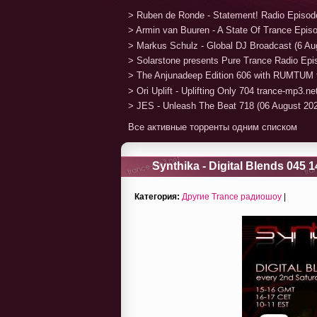
> Ruben de Ronde - Statement! Radio Episod
> Armin van Buuren - A State Of Trance Epis
> Markus Schulz - Global DJ Broadcast (6 Au
> Solarstone presents Pure Trance Radio Ep
> The Anjunadeep Edition 606 with RUMTUM 
> Ori Uplift - Uplifting Only 704 trance-mp3.n
> JES - Unleash The Beat 718 (06 August 20
Все активные торренты одним списком
Synthika - Digital Blends 045 
Категория:
Другие Trance радиошоу
|