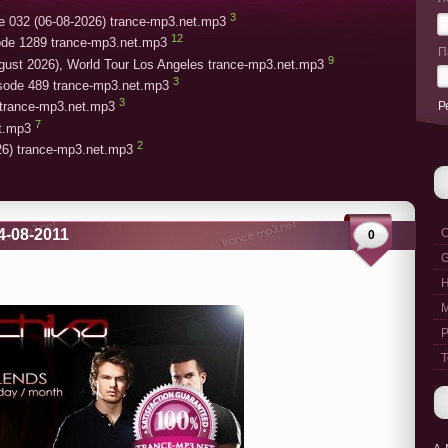
3
e 032 (06-08-2026) trance-mp3.net.mp3
12
ode 1289 trance-mp3.net.mp3
П
9
gust 2026), World Tour Los Angeles trance-mp3.net.mp3
3
isode 489 trance-mp3.net.mp3
3
Р
trance-mp3.net.mp3
7
et.mp3
2
26) trance-mp3.net.mp3
14-08-2011
C
0
G
M
P
T