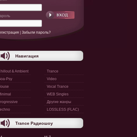
ароль
егистрация
|
Забыли пароль?
Навигация
hillout & Ambient
Trance
oa-Psy
Video
House
Vocal Trance
inimal
WEB Singles
rogressive
Другие жанры
echno
LOSSLESS (FLAC)
Trance Радиошоу