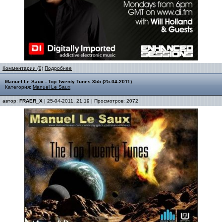
Комментарии (0)
Подробнее
Manuel Le Saux - Top Twenty Tunes 355 (25-04-2011)
Категория:
Manuel Le Saux
автор:
FRAER_X
| 25-04-2011, 21:19 | Просмотров: 2072