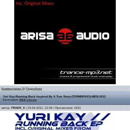
Комментарии (0)
Подробнее
Yuri Kay-Running Back Inspired By A True Story-(TERMDP003)-WEB-2011
Категория:
WEB синглы
автор:
FRAER_X
| 25-04-2011, 22:06 | Просмотров: 1631