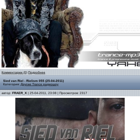
Комментарии (0)
Подробнее
Sied van Riel - Rielism 055 (25-04-2011)
Категория:
Другие Trance радиошоу
автор:
FRAER_X
| 25-04-2011, 23:08 | Просмотров: 2317