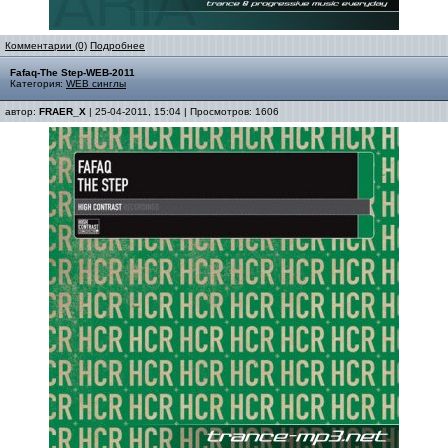
Комментарии (0)
Подробнее
Fafaq-The Step-WEB-2011
Категория:
WEB синглы
автор:
FRAER_X
| 25-04-2011, 15:04 | Просмотров: 1606