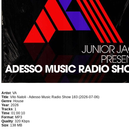
Artist
: VA
Title
: Vito Natoli - Adesso Music Radio Show 183 (2026-07-06)
Genre
: House
Year
: 2026
Tracks
: 1
Time
: 01:00:10
Format
: MP3
Quality
: 320 Kbps
Size
: 138 MB