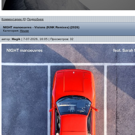
Комментарии (0)
Подробнее
NIGHT manoeuvres - Visions (KiNK Remixes) (2026)
Категория:
House
автор:
Magik
| 7-07-2026, 16:05 | Просмотров: 32