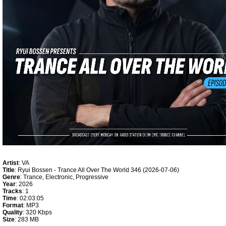
Artist
: VA
Title
: Ryui Bossen - Trance All Over The World 346 (2026-07-06)
Genre
: Trance, Electronic, Progressive
Year
: 2026
Tracks
: 1
Time
: 02:03:05
Format
: MP3
Quality
: 320 Kbps
Size
: 283 MB