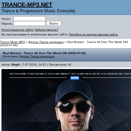
TRANCE-MP3.NET
Trance & Progressive Music Everyday
Логин:
Пароль:
Регистрация на сайте!
Забыли пароль?
Вы просматриваете мобильную версию сайта.
Перейти на полную версию сайта.
Trance Music MP3
»
Другие Trance радиошоу
» Ryui Bossen - Trance All Over The World 346
(2026-07-06)
Ryui Bossen - Trance All Over The World 346 (2026-07-06)
Категория:
Другие Trance радиошоу
автор:
Magik
| 7-07-2026, 14:32 | Просмотров: 44