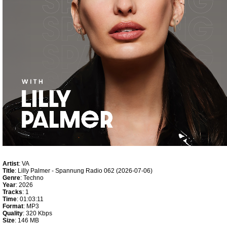
Artist
: VA
Title
: Lilly Palmer - Spannung Radio 062 (2026-07-06)
Genre
: Techno
Year
: 2026
Tracks
: 1
Time
: 01:03:11
Format
: MP3
Quality
: 320 Kbps
Size
: 146 MB