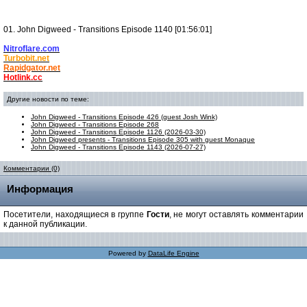
01. John Digweed - Transitions Episode 1140 [01:56:01]
Nitroflare.com
Turbobit.net
Rapidgator.net
Hotlink.cc
Другие новости по теме:
John Digweed - Transitions Episode 426 (guest Josh Wink)
John Digweed - Transitions Episode 268
John Digweed - Transitions Episode 1126 (2026-03-30)
John Digweed presents - Transitions Episode 305 with guest Monaque
John Digweed - Transitions Episode 1143 (2026-07-27)
Комментарии (0)
Информация
Посетители, находящиеся в группе
Гости
, не могут оставлять комментарии
к данной публикации.
Powered by
DataLife Engine