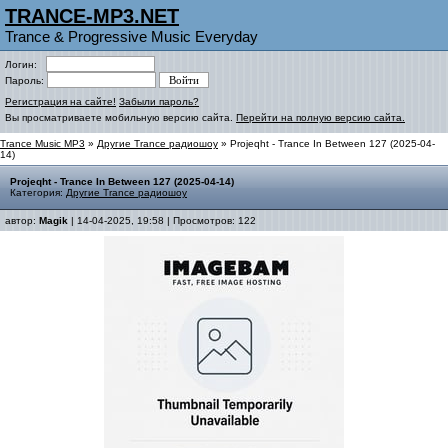
TRANCE-MP3.NET
Trance & Progressive Music Everyday
Логин:
Пароль:
Регистрация на сайте!
Забыли пароль?
Вы просматриваете мобильную версию сайта.
Перейти на полную версию сайта.
Trance Music MP3
»
Другие Trance радиошоу
» Projeqht - Trance In Between 127 (2025-04-
14)
Projeqht - Trance In Between 127 (2025-04-14)
Категория:
Другие Trance радиошоу
автор:
Magik
| 14-04-2025, 19:58 | Просмотров: 122