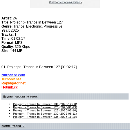
Artist
: VA
Title
: Projeqht - Trance In Between 127
Genre
: Trance, Electronic, Progressive
Year
: 2025
Tracks
: 1
Time
: 01:02:17
Format
: MP3
Quality
: 320 Kbps
Size
: 144 MB
01. Projeqht - Trance In Between 127 [01:02:17]
Nitroflare.com
Turbobit.net
Rapidgator.net
Hotlink.cc
Другие новости по теме:
Projeqht - Trance In Between 136 (2025-12-08)
Projeqht - Trance In Between 125 (2025-01-13)
Projeqht - Trance In Between 122 (2025-03-10)
Projeqht - Trance In Between 132 (2025-08-11)
Projeqht - Trance In Between 135 (2025-11-10)
Комментарии (0)