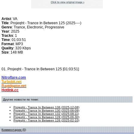
Artist
: VA
Title
: Projeqht - Trance In Between 125 (2025----)
Genre
: Trance, Electronic, Progressive
Year
: 2025
Tracks
: 1
Time
: 01:03:51
Format
: MP3
Quality
: 320 Kbps
Size
: 148 MB
01. Projeqht - Trance In Between 125 [01:03:51]
Nitroflare.com
Turbobit.net
Rapidgator.net
Hotlink.cc
Другие новости по теме:
Projeqht - Trance In Between 136 (2025-12-08)
Projeqht - Trance In Between 130 (2025-06-09)
Projeqht - Trance In Between 132 (2025-08-11)
Projeqht - Trance In Between 128 (2025-06-30)
Projeqht - Trance In Between 126 (2025-02-10)
Комментарии (0)