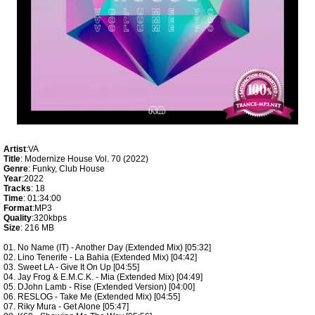
Artist
:VA
Title
: Modernize House Vol. 70 (2022)
Genre
: Funky, Club House
Year
:2022
Tracks
: 18
Time
: 01:34:00
Format
:MP3
Quality
:320kbps
Size
: 216 MB
01. No Name (IT) - Another Day (Extended Mix) [05:32]
02. Lino Tenerife - La Bahia (Extended Mix) [04:42]
03. Sweet LA - Give It On Up [04:55]
04. Jay Frog & E.M.C.K. - Mia (Extended Mix) [04:49]
05. DJohn Lamb - Rise (Extended Version) [04:00]
06. RESLOG - Take Me (Extended Mix) [04:55]
07. Riky Mura - Get Alone [05:47]