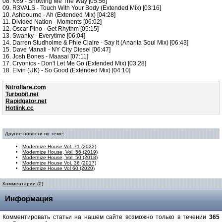
08. K69 - Showing Me The Way [05:56]
09. R3VALS - Touch With Your Body (Extended Mix) [03:16]
10. Ashbourne - Ah (Extended Mix) [04:28]
11. Divided Nation - Moments [06:02]
12. Oscar Pino - Get Rhythm [05:15]
13. Swanky - Everytime [06:04]
14. Darren Studholme & Phie Claire - Say It (Anarita Soul Mix) [06:43]
15. Dave Manali - NY City Diesel [06:47]
16. Josh Bones - Maasai [07:11]
17. Cryonics - Don't Let Me Go (Extended Mix) [03:28]
18. Elvin (UK) - So Good (Extended Mix) [04:10]
Nitroflare.com
Turbobit.net
Rapidgator.net
Hotlink.cc
Другие новости по теме:
Modernize House Vol. 71 (2022)
Modernize House, Vol. 56 (2019)
Modernize House, Vol. 50 (2018)
Modernize House Vol. 36 (2017)
Modernize House Vol 60 (2020)
Комментарии (0)
Информация
Комментировать статьи на нашем сайте возможно только в течении
365