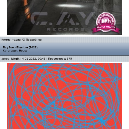
Комментарии (0)
Подробнее
RaySoo - Elysium (2022)
Категория:
House
автор:
Magik
| 4-01-2022, 20:43 | Просмотров: 375