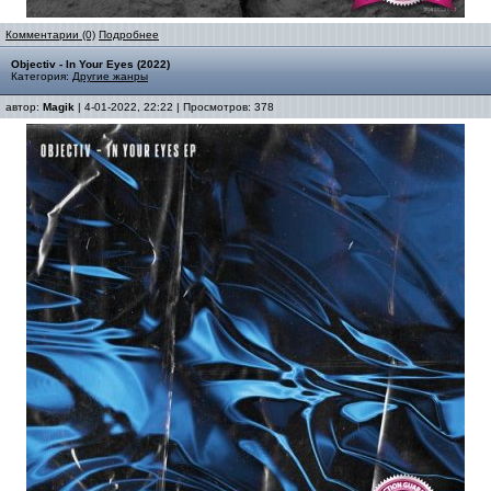
Комментарии (0)
Подробнее
Objectiv - In Your Eyes (2022)
Категория:
Другие жанры
автор:
Magik
| 4-01-2022, 22:22 | Просмотров: 378