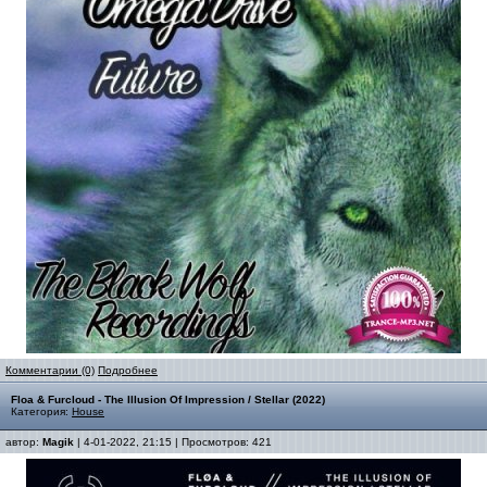
Комментарии (0)
Подробнее
Floa & Furcloud - The Illusion Of Impression / Stellar (2022)
Категория:
House
автор:
Magik
| 4-01-2022, 21:15 | Просмотров: 421